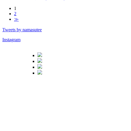
1
2
≫
Tweets by namasutee
Instagram