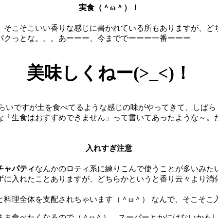
実食（＾ω＾）！
、そこそこいい香りな感じに書かれている所もありますが、ど
パクっとな。。。あーーー、今まででーーー一番ーーー
美味しくねー(>_<)！
づらいですが土を食べてるような感じの味がやってきて、しばら
な「生食はおすすめできません」って書いてあったような～。
入れすぎ注意
チャパティ
なんかのロティ系に練りこんで使うことが多いみた
ずに入れたことありますが、どちらかというと香り云々より消
と料理全体を支配されちゃいます（＾ω＾） なんで、そこそこ
まま食べたくなるので（＾ω＾）、スーパーとかにはないかも