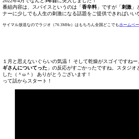
2022年4月でなんと
5年目
に突入しました！
番組内容は、スパイスというのは「
香辛料
」ですが「
刺激
」
ナーに少しでも人生の刺激になる話題をご提供できればいいな
サイマル放送なのでラジオ（76.3MHz）はもちろん全国どこでも
ホームペ
１月と思えないぐらいの気温！ そして乾燥がスゴイですねー
ギさんについてった
」の反応がすごかったですね。スタジオ
した（＾ω＾） ありがとうございます！
って話からスタート！