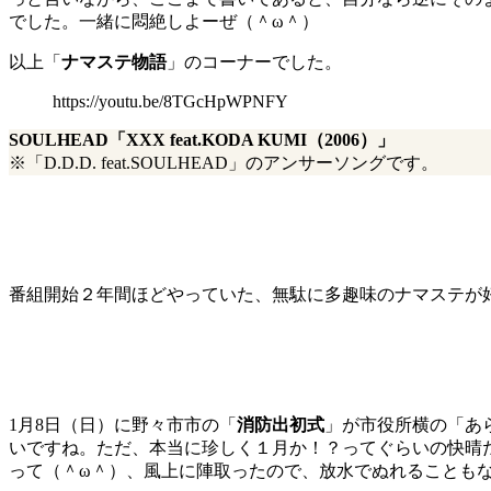
でした。一緒に悶絶しよーぜ（＾ω＾）
以上「
ナマステ物語
」のコーナーでした。
https://youtu.be/8TGcHpWPNFY
SOULHEAD「XXX feat.KODA KUMI（2006）」
※「D.D.D. feat.SOULHEAD」のアンサーソングです。
番組開始２年間ほどやっていた、無駄に多趣味のナマステが
1月8日（日）に野々市市の「
消防出初式
」が市役所横の「あ
いですね。ただ、本当に珍しく１月か！？ってぐらいの快晴
って（＾ω＾）、風上に陣取ったので、放水でぬれることもなか