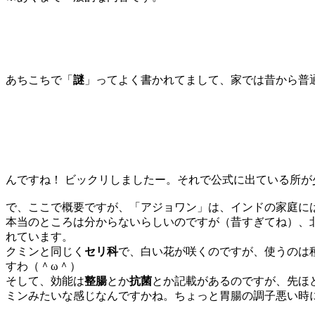
あちこちで「
謎
」ってよく書かれてまして、家では昔から普
んですね！ ビックリしましたー。それで公式に出ている所
で、ここで概要ですが、「アジョワン」は、インドの家庭に
本当のところは分からないらしいのですが（昔すぎてね）、
れています。
クミンと同じく
セリ科
で、白い花が咲くのですが、使うのは
すわ（＾ω＾）
そして、効能は
整腸
とか
抗菌
とか記載があるのですが、先ほ
ミンみたいな感じなんですかね。ちょっと胃腸の調子悪い時