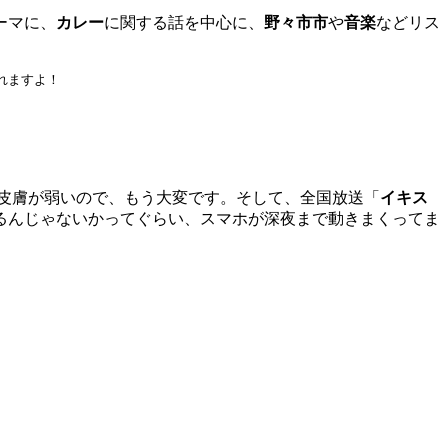
ーマに、
カレー
に関する話を中心に、
野々市市
や
音楽
などリス
れますよ！
皮膚が弱いので、もう大変です。そして、全国放送「
イキス
るんじゃないかってぐらい、スマホが深夜まで動きまくってま