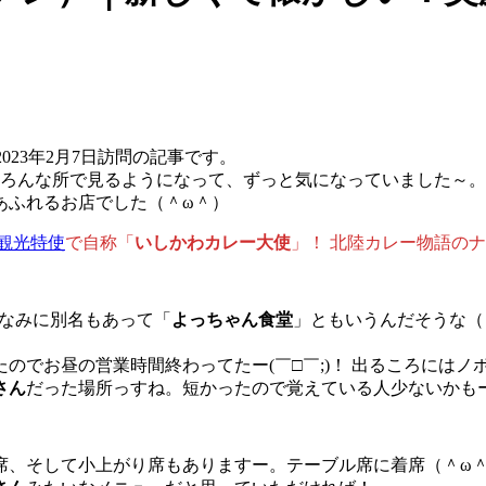
2023年2月7日訪問の記事です。
いろんな所で見るようになって、ずっと気になっていました～。
あふれるお店でした（＾ω＾）
観光特使
で自称「
いしかわカレー大使
」！ 北陸カレー物語の
なみに別名もあって「
よっちゃん食堂
」ともいうんだそうな（
のでお昼の営業時間終わってたー(￣□￣;)！ 出るころには
さん
だった場所っすね。短かったので覚えている人少ないかも
席、そして小上がり席もありますー。テーブル席に着席（＾ω＾