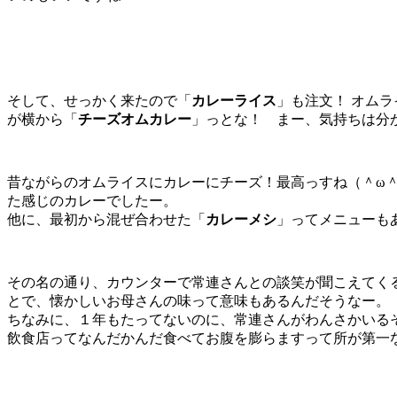
そして、せっかく来たので「
カレーライス
」も注文！ オム
が横から「
チーズオムカレー
」っとな！ まー、気持ちは分か
昔ながらのオムライスにカレーにチーズ！最高っすね（＾ω
た感じのカレーでしたー。
他に、最初から混ぜ合わせた「
カレーメシ
」ってメニューも
その名の通り、カウンターで常連さんとの談笑が聞こえてく
とで、懐かしいお母さんの味って意味もあるんだそうなー。
ちなみに、１年もたってないのに、常連さんがわんさかいる
飲食店ってなんだかんだ食べてお腹を膨らますって所が第一