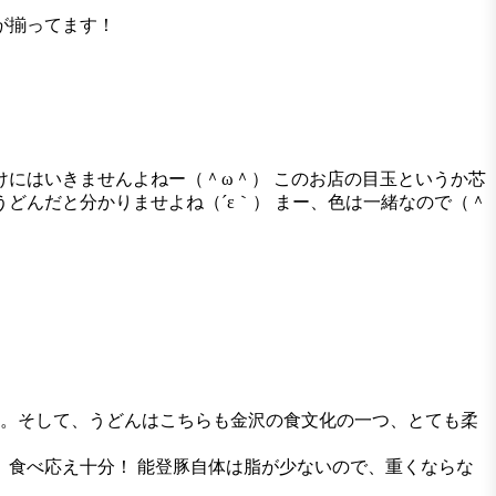
が揃ってます！
けにはいきませんよねー（＾ω＾） このお店の目玉というか芯
どんだと分かりませよね（´ε｀） まー、色は一緒なので（＾
。そして、うどんはこちらも金沢の食文化の一つ、とても柔
、食べ応え十分！ 能登豚自体は脂が少ないので、重くならな