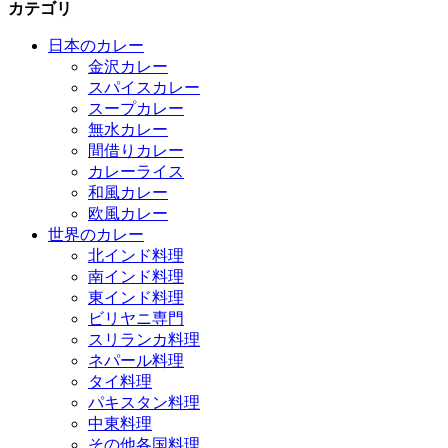
カテゴリ
日本のカレー
金沢カレー
スパイスカレー
スープカレー
無水カレー
間借りカレー
カレーライス
和風カレー
欧風カレー
世界のカレー
北インド料理
南インド料理
東インド料理
ビリヤニ専門
スリランカ料理
ネパール料理
タイ料理
パキスタン料理
中東料理
その他各国料理