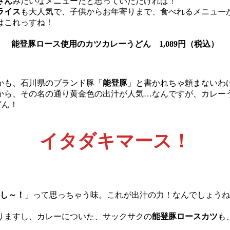
さん
みたいなメニューだと思っていただければ！
ライス
も大人気で、子供からお年寄りまで、食べれるメニュー
はこれっすね！
能登豚ロース使用のカツカレーうどん 1,089円（税込）
かも、石川県のブランド豚「
能登豚
」と書かれちゃ頼まないわ
から、その名の通り黄金色の出汁が人気…なんですが、カレーう
どん！
イタダキマース！
し～！
」って思っちゃう味。これが出汁の力！なんでしょうね
りますし、カレーについた、サックサクの
能登豚ロースカツ
も