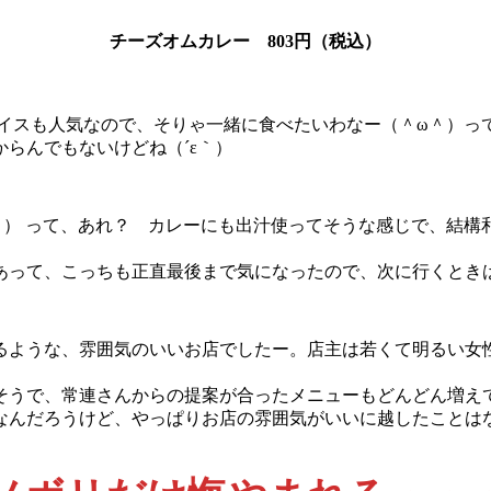
チーズオムカレー 803円（税込）
ライスも人気なので、そりゃ一緒に食べたいわなー（＾ω＾）っ
らんでもないけどね（´ε｀）
＾） って、あれ？ カレーにも出汁使ってそうな感じで、結構
あって、こっちも正直最後まで気になったので、次に行くとき
るような、雰囲気のいいお店でしたー。店主は若くて明るい女
そうで、常連さんからの提案が合ったメニューもどんどん増え
なんだろうけど、やっぱりお店の雰囲気がいいに越したことはな