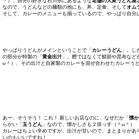
＾）、自分の好きな石川県にあるような
老舗の大衆うどん屋
なので、うどんなどの麺類の他にも、丼、定食、そして
オム
そして、カレーのメニューも揃っているので、やっぱり自分
やっぱりうどんがメインということで「
カレーうどん
」。し
の部分が特製の「
黄金出汁
」。鰹ではなくて鯖節や昆布など
ω＾）、その出汁と自家製のカレーを混ぜ合わせたカレーう
あー、そうそう！ これ！ 新しいお店なのに、なぜだか「
懐か
らかい「
玉うどん
」なので、懐かしさも２倍っす（＾ω＾）
カレーはちょい辛めですが、出汁が甘いので、まとまりがあ
いのもいいですね！