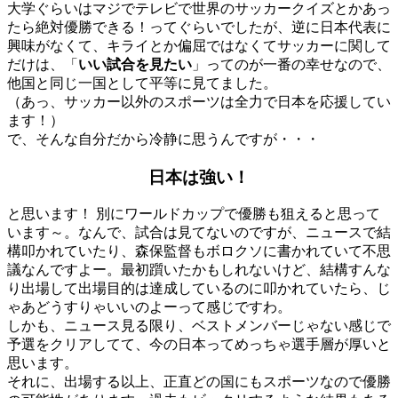
大学ぐらいはマジでテレビで世界のサッカークイズとかあっ
たら絶対優勝できる！ってぐらいでしたが、逆に日本代表に
興味がなくて、キライとか偏屈ではなくてサッカーに関して
だけは、「
いい試合を見たい
」ってのが一番の幸せなので、
他国と同じ一国として平等に見てました。
（あっ、サッカー以外のスポーツは全力で日本を応援してい
ます！）
で、そんな自分だから冷静に思うんですが・・・
日本は強い！
と思います！ 別にワールドカップで優勝も狙えると思って
います～。なんで、試合は見てないのですが、ニュースで結
構叩かれていたり、森保監督もボロクソに書かれていて不思
議なんですよー。最初躓いたかもしれないけど、結構すんな
り出場して出場目的は達成しているのに叩かれていたら、じ
ゃあどうすりゃいいのよーって感じですわ。
しかも、ニュース見る限り、ベストメンバーじゃない感じで
予選をクリアしてて、今の日本ってめっちゃ選手層が厚いと
思います。
それに、出場する以上、正直どの国にもスポーツなので優勝