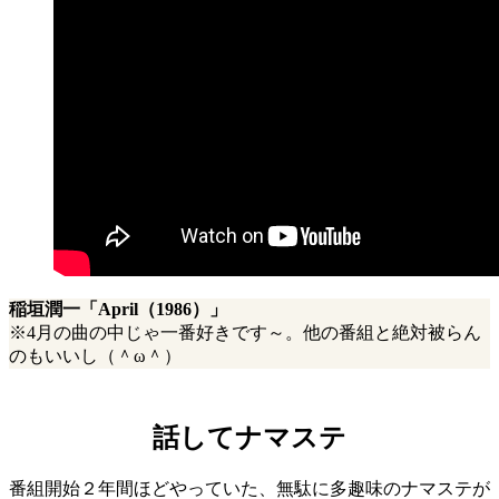
稲垣潤一「April（1986）」
※4月の曲の中じゃ一番好きです～。他の番組と絶対被らん
のもいいし（＾ω＾）
話してナマステ
番組開始２年間ほどやっていた、無駄に多趣味のナマステが