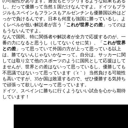
の可能性があります。過去もビックリするような結果もある
し、だって優勝って当然１国だけなんですよ。ドイツもブラ
ジルもスペインもフランスもアルゼンチンも優勝国以外はど
っかで負けるんです。日本も何度も強国に勝っているし、よ
くレベルが低い解説者が言う「
これが世界との差
」ってのは
もうないんですよ。
なんで国民、特に関係者や解説者が全力で応援するのが、一
番の力になると思うし（してないくせに笑）、「
これが世界
との差
」って思っていて外国の方が上って思っている以上
は、勝てないんじゃないかなーって。自分は、サッカーに関
しては取り立て他のスポーツのように国民として応援はして
ませんが、世界との差はないって思っているし、優勝しても
不思議ではないって思っています（´ε｀） 当然負ける可能性
も高いですが、35か国は敗退するので、ぜひ優勝する気持ち
で頑張って欲しいなーって思っています。
ドイツ、スペインに勝ちに行くようないい試合を心から期待
しています！