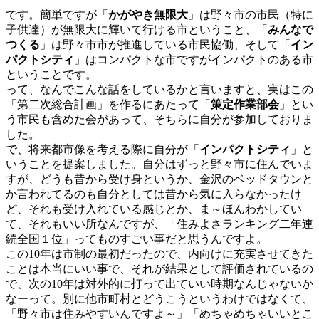
です。簡単ですが「
かがやき無限大
」は野々市の市民（特に
子供達）が無限大に輝いて行ける市ということ、「
みんなで
つくる
」は野々市市が推進している市民協働、そして「
イン
パクトシティ
」はコンパクトな市ですがインパクトのある市
ということです。
って、なんでこんな話をしているかと言いますと、実はこの
「第二次総合計画」を作るにあたって「
策定作業部会
」とい
う市民も含めた会があって、そちらに自分が参加しておりま
した。
で、将来都市像を考える際に自分が「
インパクトシティ
」と
いうことを提案しました。自分はずっと野々市に住んでいま
すが、どうも昔から受け身というか、金沢のベッドタウンと
か言われてるのも自分としては昔から気に入らなかったけ
ど、それも受け入れている感じとか、ま～ほんわかしてい
て、それもいい所なんですが、「住みよさランキング二年連
続全国１位」ってものすごい事だと思うんですよ。
この10年は市制の最初だったので、内向けに充実させてきた
ことは本当にいい事で、それが結果として評価されているの
で、次の10年は対外的に打って出ていい時期なんじゃないか
なーって。別に他市町村とどうこうというわけではなくて、
「野々市は住みやすいんですよ～」「めちゃめちゃいいとこ