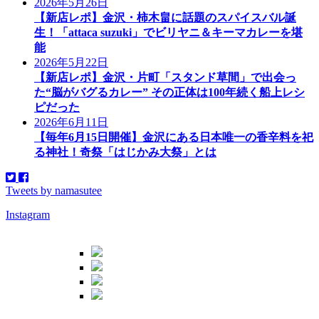
2026年5月26日
【新店レポ】金沢・柿木畠に話題のスパイスバル誕
生！「attaca suzuki」でビリヤニ＆キーマカレーを堪
能
2026年5月22日
【新店レポ】金沢・片町「スタンド草間」で出会っ
た“脳がバグるカレー” その正体は100年続く船上レシ
ピだった
2026年6月11日
【毎年6月15日開催】金沢にある日本唯一の香辛料を祀
る神社！奇祭「はじかみ大祭」とは
Tweets by namasutee
Instagram