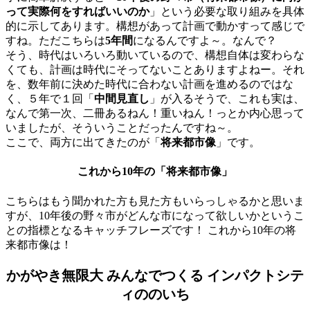
って実際何をすればいいのか
」という必要な取り組みを具体
的に示してあります。構想があって計画で動かすって感じで
すね。ただこちらは
5年間
になるんですよ～。なんで？
そう、時代はいろいろ動いているので、構想自体は変わらな
くても、計画は時代にそってないことありますよねー。それ
を、数年前に決めた時代に合わない計画を進めるのではな
く、５年で１回「
中間見直し
」が入るそうで、これも実は、
なんで第一次、二冊あるねん！重いねん！っとか内心思って
いましたが、そういうことだったんですね～。
ここで、両方に出てきたのが「
将来都市像
」です。
これから10年の「将来都市像」
こちらはもう聞かれた方も見た方もいらっしゃるかと思いま
すが、10年後の野々市がどんな市になって欲しいかというこ
との指標となるキャッチフレーズです！ これから10年の将
来都市像は！
かがやき無限大 みんなでつくる インパクトシテ
ィののいち