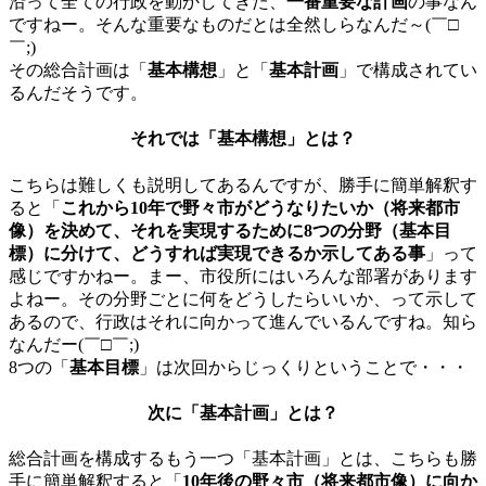
沿って全ての行政を動かしてきた、
一番重要な計画
の事なん
ですねー。そんな重要なものだとは全然しらなんだ～(￣□
￣;)
その総合計画は「
基本構想
」と「
基本計画
」で構成されてい
るんだそうです。
それでは「基本構想」とは？
こちらは難しくも説明してあるんですが、勝手に簡単解釈す
ると「
これから10年で野々市がどうなりたいか（将来都市
像）を決めて、それを実現するために8つの分野（基本目
標）に分けて、どうすれば実現できるか示してある事
」って
感じですかねー。まー、市役所にはいろんな部署があります
よねー。その分野ごとに何をどうしたらいいか、って示して
あるので、行政はそれに向かって進んでいるんですね。知ら
なんだー(￣□￣;)
8つの「
基本目標
」は次回からじっくりということで・・・
次に「基本計画」とは？
総合計画を構成するもう一つ「基本計画」とは、こちらも勝
手に簡単解釈すると「
10年後の野々市
（将来都市像）
に向か