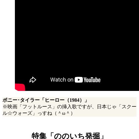
ボニー･タイラー「ヒーロー（1984）」
※映画「フットルース」の挿入歌ですが、日本じゃ「スクー
ル☆ウォーズ」っすね（＾ω＾）
特集「ののいち発掘」