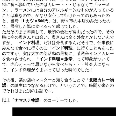
特に食べ歩いていたのはカレー・・・じゃなくて「
ラーメ
ン
」。ラーメンには自分のアレルギー的なものが入っている
ことは稀なので、かなり安心して行けたってのもあったの
と、当時「
Lカツ＝500円
」は、野々市の本店のみだったの
で、帰省した際に食べるって感じでした。
ただそのまま卒業して、最初の会社が富山だったので、その
時に今の奥さんと出会い、奥さんは全く外食とかしないんで
すが、「
インド料理
」だけは外食するんだそうで、仕事後に
みんなで食べに行くのに「
インド料理
」に行くこともあった
のですが、実は大学の部活動の最初に、某激辛インドカレー
を食べさせられ、「
インド料理＝激辛
」って印象がついて
て、内心え～って思いながら食べたら・・・社会人になっ
て、インド料理がうまいって思った瞬間でした！
その後、某お店のマスターと知り合うことで「
北陸カレー物
語
」の誕生につながるわけで。ということで、時間が来たの
でそれはまた別のお話で～。
以上「
ナマステ物語
」のコーナーでした。