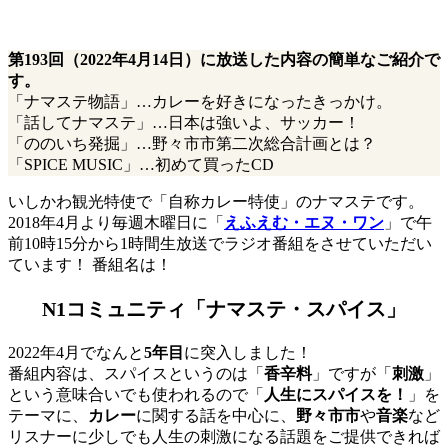
第193回（2022年4月14日）に放送した内容の簡単なご紹介で
す。
「ナマステ物語」…カレーを好きになったきっかけ。
「話してナマステ」…日本は強いよ、サッカー！
「ののいち発掘」…野々市市第二次総合計画とは？
「SPICE MUSIC」…初めて買ったCD
いしかわ観光特使で「自称カレー特使」のナマステです。
2018年4月より毎週木曜日に「
えふえむ・エヌ・ワン
」で午
前10時15分から1時間生放送でラジオ番組をさせていただい
ています！ 番組名は！
N1コミュニティ「ナマステ・スパイス」
2022年4月でなんと
5年目
に突入しました！
番組内容は、スパイスというのは「
香辛料
」ですが「
刺激
」
という意味合いでも使われるので「
人生にスパイスを！
」を
テーマに、
カレー
に関する話を中心に、
野々市市
や
音楽
など
リスナーに少しでも人生の刺激になる話題をご提供できれば