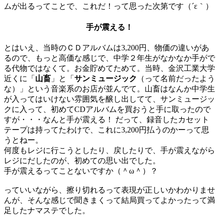
ムが出るってことで、これだ！って思った次第です（´ε｀）
手が震える！
とはいえ、当時のＣＤアルバムは3,200円、物価の違いがあ
るので、もっと高価な感じで、中学２年生がなかなか手がで
る代物ではなくて。お金貯めてためて。当時、金沢工業大学
近くに「
山畜
」と「
サンミュージック
（って名前だったよう
な）」という音楽系のお店が並んでて。山畜はなんか中学生
が入ってはいけない雰囲気を醸し出してて、サンミュージッ
クに入って、初めてCDアルバムを買おうと手に取ったので
すが・・・なんと手が震える！ だって、録音したカセット
テープは持ってたわけで、これに3,200円払うのかーって思
うとねー。
何度もレジに行こうとしたり、戻したりで、手が震えながら
レジにだしたのが、初めての思い出でした。
手が震えるってことないですか（＾ω＾）？
っていいながら、擦り切れるって表現が正しいかわかりませ
んが、そんな感じで聞きまくって結局買ってよかったって満
足したナマステでした。