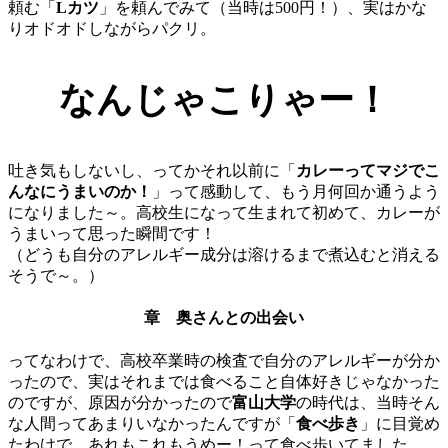
頼む「
Lカツ
」を頼んでみて（当時は500円！）、実はかな
りオドオドしながらパクリ。
なんじゃこりゃー！
吐き気もしないし、ってかそれ以前に「
カレーってマジでこ
んなにうまいのか！
」って感動して、もう月何回か通うよう
になりました～。高校生になって生まれて初めて、カレーが
うまいって思った瞬間です！
（どうも自分のアレルギー成分は溶けるまで煮込むと消える
そうで～。）
章 奥さんとの出会い
ってなわけで、高校卒業時の検査で自分のアレルギーが分か
ったので、実はそれまでは食べること自体好きじゃなかった
のですが、原因が分かったので
富山大学
の時代は、当時そん
な人間ってあまりいなかったんですが「
食べ歩き
」に目覚め
たわけで。あれもこれもうめー！って食べ歩いてました。