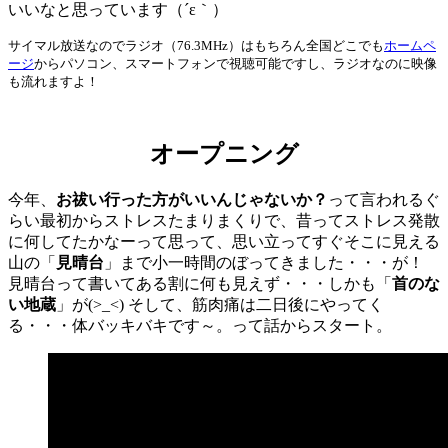
いいなと思っています（´ε｀）
サイマル放送なのでラジオ（76.3MHz）はもちろん全国どこでも
ホームペ
ージ
からパソコン、スマートフォンで視聴可能ですし、ラジオなのに映像
も流れますよ！
オープニング
今年、
お祓い行った方がいいんじゃないか？
って言われるぐ
らい最初からストレスたまりまくりで、昔ってストレス発散
に何してたかなーって思って、思い立ってすぐそこに見える
山の「
見晴台
」まで小一時間のぼってきました・・・が！
見晴台って書いてある割に何も見えず・・・しかも「
首のな
い地蔵
」が(>_<) そして、筋肉痛は二日後にやってく
る・・・体バッキバキです～。って話からスタート。