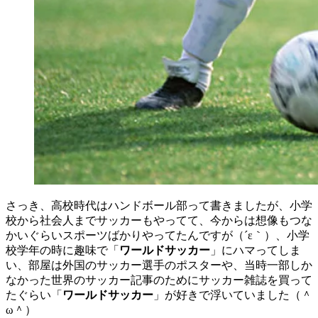
さっき、高校時代はハンドボール部って書きましたが、小学
校から社会人までサッカーもやってて、今からは想像もつな
かいぐらいスポーツばかりやってたんですが（´ε｀）、小学
校学年の時に趣味で「
ワールドサッカー
」にハマってしま
い、部屋は外国のサッカー選手のポスターや、当時一部しか
なかった世界のサッカー記事のためにサッカー雑誌を買って
たぐらい「
ワールドサッカー
」が好きで浮いていました（＾
ω＾）