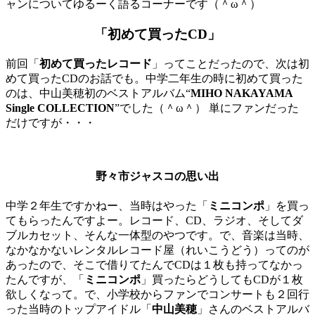
ャンについてゆるーく語るコーナーです（＾ω＾）
「初めて買ったCD」
前回「
初めて買ったレコード
」ってことだったので、次は初
めて買ったCDのお話でも。中学二年生の時に初めて買った
のは、中山美穂初のベストアルバム“
MIHO NAKAYAMA
Single COLLECTION
”でした（＾ω＾） 単にファンだった
だけですが・・・
野々市ジャスコの思い出
中学２年生ですかねー、当時はやった「
ミニコンポ
」を買っ
てもらったんですよー。レコード、CD、ラジオ、そしてダ
ブルカセット、そんな一体型のやつです。で、音楽は当時、
なかなかないレンタルレコード屋（れいこうどう）ってのが
あったので、そこで借りてたんでCDは１枚も持ってなかっ
たんですが、「
ミニコンポ
」買ったらどうしてもCDが１枚
欲しくなって。で、小学校からファンでコンサートも２回行
った当時のトップアイドル「
中山美穂
」さんのベストアルバ