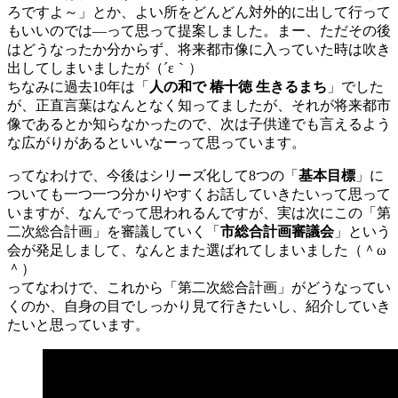
ろですよ～」とか、よい所をどんどん対外的に出して行って
もいいのでは―って思って提案しました。まー、ただその後
はどうなったか分からず、将来都市像に入っていた時は吹き
出してしまいましたが（´ε｀）
ちなみに過去10年は「
人の和で 椿十徳 生きるまち
」でした
が、正直言葉はなんとなく知ってましたが、それが将来都市
像であるとか知らなかったので、次は子供達でも言えるよう
な広がりがあるといいなーって思っています。
ってなわけで、今後はシリーズ化して8つの「
基本目標
」に
ついても一つ一つ分かりやすくお話していきたいって思って
いますが、なんでって思われるんですが、実は次にこの「第
二次総合計画」を審議していく「
市総合計画審議会
」という
会が発足しまして、なんとまた選ばれてしまいました（＾ω
＾）
ってなわけで、これから「第二次総合計画」がどうなってい
くのか、自身の目でしっかり見て行きたいし、紹介していき
たいと思っています。