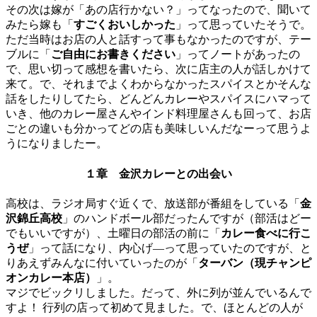
その次は嫁が「あの店行かない？」ってなったので、聞いて
みたら嫁も「
すごくおいしかった
」って思っていたそうで。
ただ当時はお店の人と話すって事もなかったのですが、テー
ブルに「
ご自由にお書きください
」ってノートがあったの
で、思い切って感想を書いたら、次に店主の人が話しかけて
来て。で、それまでよくわからなかったスパイスとかそんな
話をしたりしてたら、どんどんカレーやスパイスにハマって
いき、他のカレー屋さんやインド料理屋さんも回って、お店
ごとの違いも分かってどの店も美味しいんだなーって思うよ
うになりましたー。
１章 金沢カレーとの出会い
高校は、ラジオ局すぐ近くで、放送部が番組をしている「
金
沢錦丘高校
」のハンドボール部だったんですが（部活はどー
でもいいですが）、土曜日の部活の前に「
カレー食べに行こ
うぜ
」って話になり、内心げ―って思っていたのですが、と
りあえずみんなに付いていったのが「
ターバン（現チャンピ
オンカレー本店）
」。
マジでビックリしました。だって、外に列が並んでいるんで
すよ！ 行列の店って初めて見ました。で、ほとんどの人が