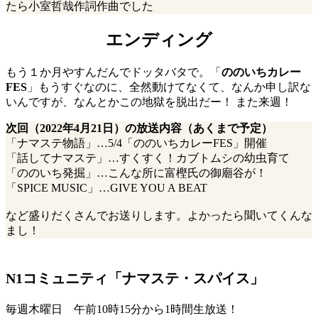
たら小室哲哉作詞作曲でした
エンディング
もう１か月やすんだんでドッタバタで。「
ののいちカレー
FES
」もうすぐなのに、全然動けてなくて、なんか申し訳な
いんですが、なんとかこの地獄を脱出だー！ また来週！
次回（2022年4月21日）の放送内容（あくまで予定）
「ナマステ物語」…5/4「ののいちカレーFES」開催
「話してナマステ」…すくすく！カブトムシの幼虫育て
「ののいち発掘」…こんな所に富樫氏の御廟谷が！
「SPICE MUSIC」…GIVE YOU A BEAT
など盛りだくさんでお送りします。よかったら聞いてくんな
まし！
N1コミュニティ「ナマステ・スパイス」
毎週木曜日 午前10時15分から1時間生放送！