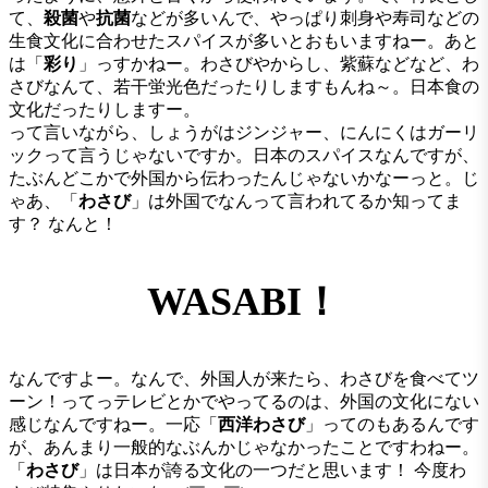
て、
殺菌
や
抗菌
などが多いんで、やっぱり刺身や寿司などの
生食文化に合わせたスパイスが多いとおもいますねー。あと
は「
彩り
」っすかねー。わさびやからし、紫蘇などなど、わ
さびなんて、若干蛍光色だったりしますもんね～。日本食の
文化だったりしますー。
って言いながら、しょうがはジンジャー、にんにくはガーリ
ックって言うじゃないですか。日本のスパイスなんですが、
たぶんどこかで外国から伝わったんじゃないかなーっと。じ
ゃあ、「
わさび
」は外国でなんって言われてるか知ってま
す？ なんと！
WASABI！
なんですよー。なんで、外国人が来たら、わさびを食べてツ
ーン！ってっテレビとかでやってるのは、外国の文化にない
感じなんですねー。一応「
西洋わさび
」ってのもあるんです
が、あんまり一般的なぶんかじゃなかったことですわねー。
「
わさび
」は日本が誇る文化の一つだと思います！ 今度わ