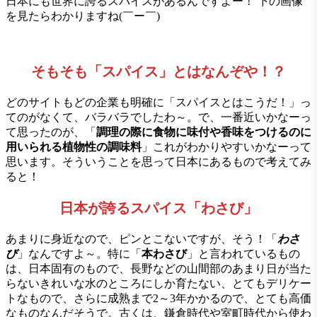
日本にも世界に誇るスパイスがあるんですよー！ 下の画像
を見たらわかりますね(￣ー￣)
そもそも「スパイス」とはなんぞや！？
どのサイトもどの企業も明確に「スパイスとはこうだ！」っ
てのがなくて、バラバラでしたわ～。で、一番近いかなーっ
て思ったのが、「
調理の際に食物に味付や香味をつけるのに
用いられる植物性の調味料
」これがわかりやすいかなーって
思います。そういうことを思って日本にあるもので考えてみ
ると！
日本が誇るスパイス「わさび」
あまりに身近なので、ピンとこないですが、そう！「
わさ
び
」なんですよ～。特に「
本わさび
」と言われているもの
は、日本固有のもので、長野などの山間部のあまり日が当た
らないきれいな水のところにしか育たない、とてもデリケー
トなもので、さらに成熟まで2～3年かかるので、とても高価
なものなんだそうで。古くは、鎌倉時代や室町時代から使わ