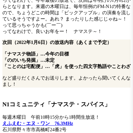
ってなわけで、今年最後の放送で、次回は年明けの1月6日か
らとなります。来週の木曜日は、毎年恒例のFM-N1の特番な
ので、ちょうどこの時間は「ビックアップル」の演奏を流し
ているそうですよー。あれ？ まったりした感じじゃね～！
って思っちゃうかも(￣ー￣)
ってなわけで、良いお年をー！ ナマステ～！
次回（2022年1月6日）の放送内容（あくまで予定）
「ナマステ物語」…今年の目標
「ののいち発掘」…
未定
「ことのは宅配便」…「虎」を使った四文字熟語やことわざ
など盛りだくさんでお送りします。よかったら聞いてくんな
まし！
N1コミュニティ「ナマステ・スパイス」
毎週木曜日 午前10時15分から1時間生放送！
えふえむ・エヌ・ワン 76.3MHz
石川県野々市市高橋町24番2号