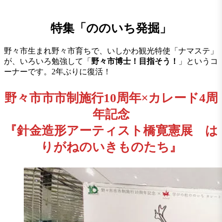
特集「ののいち発掘」
野々市生まれ野々市育ちで、いしかわ観光特使「ナマステ」
が、いろいろ勉強して「
野々市博士！目指そう！
」というコ
ーナーです。2年ぶりに復活！
野々市市市制施行10周年×カレード4周
年記念
『針金造形アーティスト橋寛憲展 は
りがねのいきものたち』