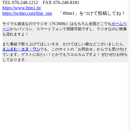
TEL 076-248-1212 FAX 076-248-8181
https://www.fmn1.jp/
https://twitter.com/fmn_one
「#fmn1」をつけて投稿してね！
サイマル放送なのでラジオ（76.3MHz）はもちろん全国どこでも
ホームペ
ージ
からパソコン、スマートフォンで視聴可能ですし、ラジオなのに映像
も流れますよ！
また番組で取り上げてほしいネタ、かけてほしい曲などございましたら、
えふえむ・エヌ・ワン
でも、このサイトの「お問合せ」からでも受け付け
ています。ゲストに出たい！とかでもウエルカムですよ！ ぜひぜひお待ち
しております。