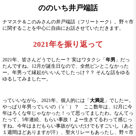
ののいち井戸端話
ナマステ＆このみさんの井戸端話（フリートーク）。野々市
に関することを中心に自由にお話させていただきます。
2021年を振り返って
2021年、皆さんどうでしたー？ 実はワタクシ「
年男
」だっ
たんですね。12月が誕生日なので、全然ピンとこなかった
ー。年男って縁起がいいんでしたっけ？？ そんな話をゆる
ゆるしてみましたー。
っていいながら、2021年、個人的には「
大満足
」でしたー。
やっぱり年男っていいの（´ε｀）？ ここ数年は、12月に今
年はろくな年じゃなかった！って思ってましたわ。なんてっ
たって、5年連続、もらい事故！ よー生きてるわって感じっ
すね。今年はまだもらい事故がないだけでもすごいし（あと
１週間ほどありますが汗）、聖火リレーもあったし、野々市