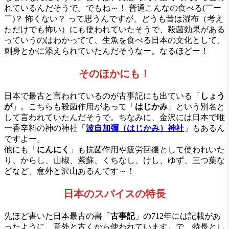
れているんだそうで。でもね～！ 普通こんなの食べる(￣ー
￣)？ 怖くない？ って思うんですが、どうも昔は湿布（考え
ただけでも怖い）にも使われていたそうで、殺菌効果がある
っていうのはわかってて、生魚を食べる日本の文化として、
刺身とかに添えられていたんだそうなー。なるほどー！
そのほかにも！
日本で最古と言われているのが古事記にも出ている「
しょう
が
」。こちらも殺菌作用があって「
はじかみ
」という別名と
して言われていたんだそうで。ちなみに、金沢には日本で唯
一香辛料の神の神社「
波自加彌（はじかみ）神社
」もあるん
ですよー。
他にも「
にんにく
」も抗菌作用や疲労回復として使われいた
り、からし、山椒、紫蘇、くちなし、けし、ゆず、三つ葉な
どなど、意外と沢山あるんです～！
日本のスパイスの特長
先ほど書いた日本最古の書「
古事記
」の712年には記載があ
ったように、意外と古くから使われています。で、特長とし