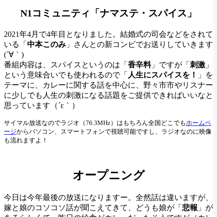
N1コミュニティ「ナマステ・スパイス」
2021年4月で4年目となりました。結婚式の司会などをされて
いる「
中本このみ
」さんとの新コンビでお送りしていきます
(´∀｀)
番組内容は、スパイスというのは「
香辛料
」ですが「
刺激
」
という意味合いでも使われるので「
人生にスパイスを！
」を
テーマに、カレーに関する話を中心に、野々市市やリスナー
に少しでも人生の刺激になる話題をご提供できればいいなと
思っています（´ε｀）
サイマル放送なのでラジオ（76.3MHz）はもちろん全国どこでも
ホームペ
ージ
からパソコン、スマートフォンで視聴可能ですし、ラジオなのに映像
も流れますよ！
オープニング
今日は今年最後の放送になりますー。全然話は違いますが、
嫁と娘のコソコソ話が聞こえてきて、どうも娘が「
悲報
」が