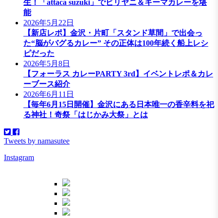
生！「attaca suzuki」でビリヤニ＆キーマカレーを堪
能
2026年5月22日
【新店レポ】金沢・片町「スタンド草間」で出会っ
た“脳がバグるカレー” その正体は100年続く船上レシ
ピだった
2026年5月8日
【フォーラス カレーPARTY 3rd】イベントレポ＆カレ
ーブース紹介
2026年6月11日
【毎年6月15日開催】金沢にある日本唯一の香辛料を祀
る神社！奇祭「はじかみ大祭」とは
Tweets by namasutee
Instagram