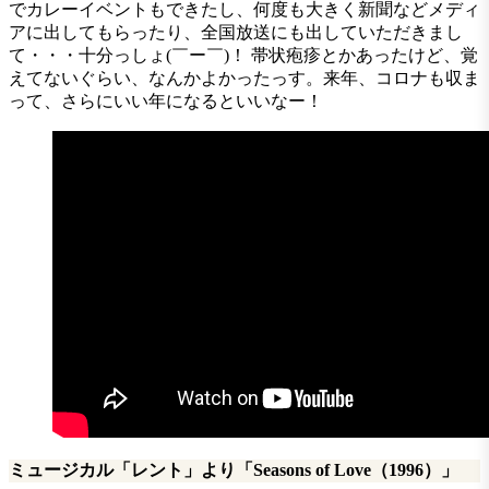
でカレーイベントもできたし、何度も大きく新聞などメディ
アに出してもらったり、全国放送にも出していただきまし
て・・・十分っしょ(￣ー￣)！ 帯状疱疹とかあったけど、覚
えてないぐらい、なんかよかったっす。来年、コロナも収ま
って、さらにいい年になるといいなー！
ミュージカル「レント」より「Seasons of Love（1996）」