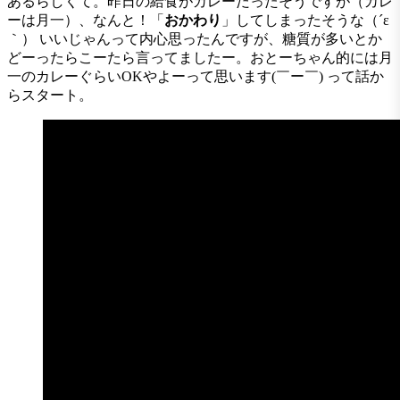
あるらしくて。昨日の給食がカレーだったそうですが（カレ
ーは月一）、なんと！「
おかわり
」してしまったそうな（´ε
｀） いいじゃんって内心思ったんですが、糖質が多いとか
どーったらこーたら言ってましたー。おとーちゃん的には月
一のカレーぐらいOKやよーって思います(￣ー￣) って話か
らスタート。