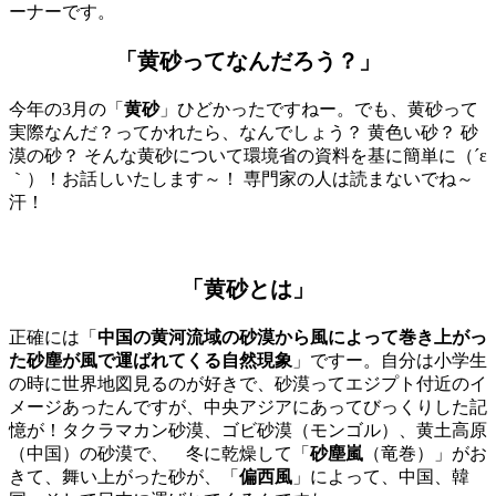
ーナーです。
「黄砂ってなんだろう？」
今年の3月の「
黄砂
」ひどかったですねー。でも、黄砂って
実際なんだ？ってかれたら、なんでしょう？ 黄色い砂？ 砂
漠の砂？ そんな黄砂について環境省の資料を基に簡単に（´ε
｀）！お話しいたします～！ 専門家の人は読まないでね～
汗！
「黄砂とは」
正確には「
中国の黄河流域の砂漠から風によって巻き上がっ
た砂塵が風で運ばれてくる自然現象
」ですー。自分は小学生
の時に世界地図見るのが好きで、砂漠ってエジプト付近のイ
メージあったんですが、中央アジアにあってびっくりした記
憶が！タクラマカン砂漠、ゴビ砂漠（モンゴル）、黄土高原
（中国）の砂漠で、 冬に乾燥して「
砂塵嵐
（竜巻）」がお
きて、舞い上がった砂が、「
偏西風
」によって、中国、韓