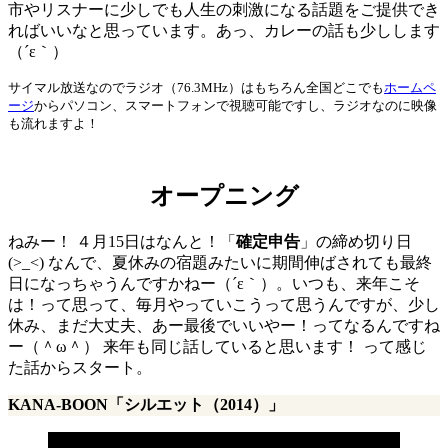
市やリスナーに少しでも人生の刺激になる話題をご提供でき
ればいいなと思っています。あっ、カレーの話も少しします
（´ε｀）
サイマル放送なのでラジオ（76.3MHz）はもちろん全国どこでも
ホームペ
ージ
からパソコン、スマートフォンで視聴可能ですし、ラジオなのに映像
も流れますよ！
オープニング
ねみー！ ４月15日はなんと！「
確定申告
」の締め切り日
(>_<) なんで、夏休みの宿題みたいに期間伸ばされても最終
日になっちゃうんですかねー（´ε｀）。いつも、来年こそ
は！って思って、毎月やっていこうって思うんですが、少し
休み、まだ大丈夫、あー最後でいいやー！ってなるんですね
ー（＾ω＾） 来年も同じ話していると思います！ って感じ
た話からスタート。
KANA-BOON「シルエット（2014）」