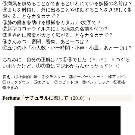
④病気を鎮めることができるといわれている妖怪の名前は？
⑤まちを封鎖し、外に出ることや移動することをきびしく制
限することをカタカナで？
⑥肺の働きを助ける機械をカタカナ3文字で？
⑦新型コロナウイルスによる病気の名前を何19？
⑧世界的に感染が大きく広がることをカタカナで？
⑨さんみつ！密閉、密集、あと一つは？
⑩五つの小「小人数・小一時間・小声・小皿」あと一つは？
ちなみに、自分の正解は2つ⑤⑧でした（＾ω＾） ５つぐら
いボケたけど、①⑦⑩はマジわからんかったっす(>_<)
答え ①社会的距離 ②クラスター ③オーバーシュート ④アマビエ
⑤ロックダウン ⑥エクモ ⑦コビット19 ⑧パンデミック ⑨密接
⑩小まめ
Perfume
「ナチュラルに恋して
（2010）
」