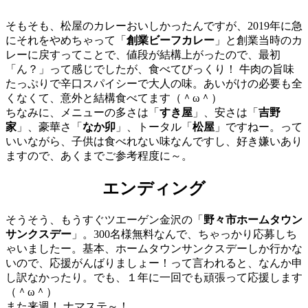
そもそも、松屋のカレーおいしかったんですが、2019年に急
にそれをやめちゃって「
創業ビーフカレー
」と創業当時のカ
レーに戻すってことで、値段が結構上がったので、最初
「ん？」って感じでしたが、食べてびっくり！ 牛肉の旨味
たっぷりで辛口スパイシーで大人の味。あいがけの必要も全
くなくて、意外と結構食べてます（＾ω＾）
ちなみに、メニューの多さは「
すき屋
」、安さは「
吉野
家
」、豪華さ「
なか卯
」、トータル「
松屋
」ですねー。って
いいながら、子供は食べれない味なんですし、好き嫌いあり
ますので、あくまでご参考程度に～。
エンディング
そうそう、もうすぐツエーゲン金沢の「
野々市ホームタウン
サンクスデー
」。300名様無料なんで、ちゃっかり応募しち
ゃいましたー。基本、ホームタウンサンクスデーしか行かな
いので、応援がんばりましょー！って言われると、なんか申
し訳なかったり。でも、１年に一回でも頑張って応援します
（＾ω＾）
また来週！ ナマステ～！