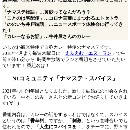
す。
「ナマステ物語」…黄砂ってなんだろう？
「ことのは宅配便」…コロナ言葉にまつわるエトセトラ
「ののいち井戸端話」…ニュースポーツ体験会に行ってき
た！
「カレーなるお話」…牛丼屋さんのカレー
いしかわ観光特使で自称カレー特使のナマステです。
2018年4月より毎週木曜日に「
えふえむ・エヌ・ワン
」で午
前10時15分から1時間生放送でラジオ番組をさせていただい
ています！ 番組名は！
N1コミュニティ「ナマステ・スパイス」
2021年4月で4年目となりました。新しく結婚式の司会をされ
ている「中本このみ」さんとの新コンビでお送りしていきま
す(´∀｀)
番組内容は、カレーの話をする…わけではなくて、スパイス
というのは「
香辛料
」ですが、「
刺激
」という意味合いでも
使われるので、「
人生にスパイスを！
」をテーマに、野々市