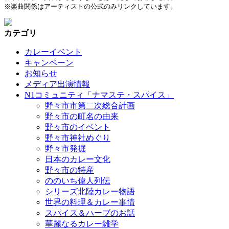
※楽曲関係はアーティストの公式のみリンクしています。
カテゴリ
カレーイベント
キャンペーン
お知らせ
メディア出演情報
N1コミュニティ「ナマステ・スパイス」
野々市市第二次総合計画
野々市の町名の由来
野々市のイベント
野々市神社めぐり
野々市発掘
日本のカレー文化
野々市の特産
ののいち偉人列伝
シリーズ北陸カレー物語
世界の料理＆カレー事情
スパイス＆ハーブのお話
華麗なるカレー雑学