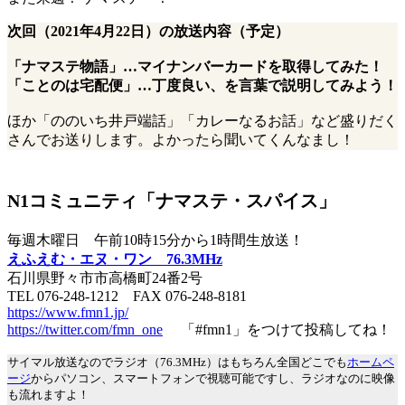
次回（2021年4月22日）の放送内容（予定）
「ナマステ物語」…マイナンバーカードを取得してみた！
「ことのは宅配便」…丁度良い、を言葉で説明してみよう！
ほか「ののいち井戸端話」「カレーなるお話」など盛りだく
さんでお送りします。よかったら聞いてくんなまし！
N1コミュニティ「ナマステ・スパイス」
毎週木曜日 午前10時15分から1時間生放送！
えふえむ・エヌ・ワン 76.3MHz
石川県野々市市高橋町24番2号
TEL 076-248-1212 FAX 076-248-8181
https://www.fmn1.jp/
https://twitter.com/fmn_one
「#fmn1」をつけて投稿してね！
サイマル放送なのでラジオ（76.3MHz）はもちろん全国どこでも
ホームペ
ージ
からパソコン、スマートフォンで視聴可能ですし、ラジオなのに映像
も流れますよ！