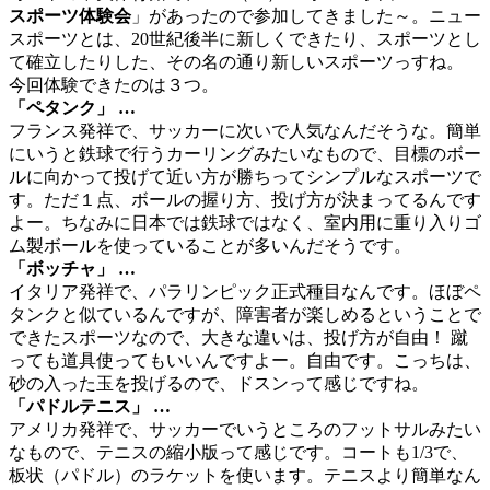
スポーツ体験会
」があったので参加してきました～。ニュー
スポーツとは、20世紀後半に新しくできたり、スポーツとし
て確立したりした、その名の通り新しいスポーツっすね。
今回体験できたのは３つ。
「ペタンク」 …
フランス発祥で、サッカーに次いで人気なんだそうな。簡単
にいうと鉄球で行うカーリングみたいなもので、目標のボー
ルに向かって投げて近い方が勝ちってシンプルなスポーツで
す。ただ１点、ボールの握り方、投げ方が決まってるんです
よー。ちなみに日本では鉄球ではなく、室内用に重り入りゴ
ム製ボールを使っていることが多いんだそうです。
「ボッチャ」 …
イタリア発祥で、パラリンピック正式種目なんです。ほぼペ
タンクと似ているんですが、障害者が楽しめるということで
できたスポーツなので、大きな違いは、投げ方が自由！ 蹴
っても道具使ってもいいんですよー。自由です。こっちは、
砂の入った玉を投げるので、ドスンって感じですね。
「パドルテニス」 …
アメリカ発祥で、サッカーでいうところのフットサルみたい
なもので、テニスの縮小版って感じです。コートも1/3で、
板状（パドル）のラケットを使います。テニスより簡単なん