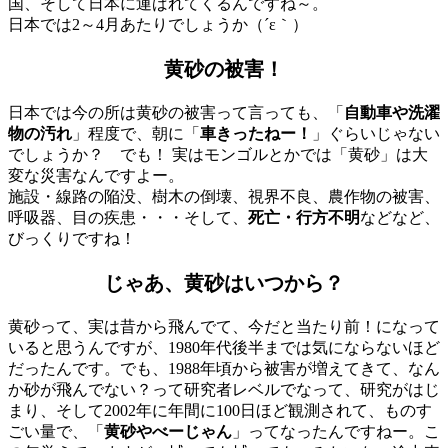
国、そして日本に運ばれてくるんですね～。
日本では2～4月あたりでしょうか（´ε｀）
黄砂の被害！
日本では今の所は黄砂の被害って言っても、「
自動車や洗濯
物の汚れ
」程度で、朝に「
車きったねー！
」ぐらいじゃない
でしょうか？ でも！ 実はモンゴルとかでは「黄砂」は大
変な災害なんですよー。
施設・線路の陥没、樹木の倒壊、視界不良、農作物の被害、
呼吸器、目の疾患・・・そして、
死亡・行方不明
などなど、
びっくりですね！
じゃあ、黄砂はいつから？
黄砂って、実は昔から飛んでて、今だと当たり前！になって
いると思うんですが、1980年代後半までは気にならないほど
だったんです。でも、1988年頃から被害が増えてきて、なん
か砂が飛んでない？って研究者レベルでなって、研究がはじ
まり、そして2002年に年間に100日ほど観測されて、ものす
ごい量で、「
黄砂やべーじゃん
」ってなったんですねー。こ