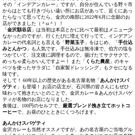
その「インデアンカレー」ですが、自分が住んでいる野々市
からはとても行きづらい遠い所にお店があって、近くにあっ
たらなって思ってたら、金沢の南部に2022年6月に念願のお
店ができました（＾ω＾）！
「
金沢額谷店
」は当初は本店とかに比べて最初はメニュー少
なかったのですが、行くたびに増えて行ってて、インデアン
カレーの代名詞とも言える「
野菜玉子
」をはじめ、「
手仕込
みとんかつ
」も人気です。手仕込みは無冷凍で、伯方の塩を
つかていて、注文後に調理するので、揚げたてサクサクで、
めっちゃ柔らかいんですよー！ また「
くらた農産
」のキャ
ベツを使ったサラダに「自家製ドレッシング」もクセになる
味です。
そして！ 60年以上の歴史がある名古屋名物「
あんかけスパ
ゲティ
」も登場！ お店の店主が、石川県の皆さんにもぜひ
味わって抱きたいとのことで、金沢カレー＆あんかけスパゲ
ティが名物のお店になりました。
食後は、100円のセルフで、
厳選ブレンド挽き立てホットコ
ーヒー
で、お昼のひとときにくつろげます。
あんかけスパゲティ
金沢カレーも当然オススメですが、あの名古屋のご当地グル