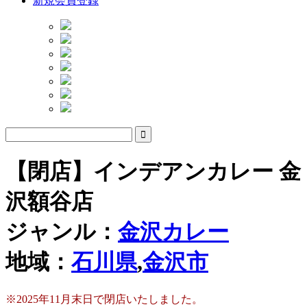
新規会員登録
【閉店】インデアンカレー 金
沢額谷店
ジャンル：
金沢カレー
地域：
石川県
,
金沢市
※2025年11月末日で閉店いたしました。