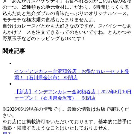
メ「あんかけスパゲッティ」も食べれるのがこのお店の名物
の一つ。25種類もの地元食材にこだわり、6時間じっくり煮
込んだ肉と魚介ダブルの旨味たっぷりのオリジナルソース。
モチモチな極太麺の食感もたまりませんよ。
自分はカレースパとかも大好きなのですが、スパイシーなあ
んかけソースも注文できるってのもいいですね。とんかつや
野菜玉子などのトッピングもOKです！
関連記事
インデアンカレー金沢額谷店｜お得なカレーセット登
場！（石川県金沢市） ※閉店
【新店】インデアンカレー金沢額谷店｜2022年6月10日
オープン！（石川県金沢市） ※閉店
※2026/06/19現在の情報です。最新の情報はお店で確認くだ
さい。
※お店には掲載許可をいただいております。基本的に勝手に
撮影・掲載するようなことはいたしておりません。