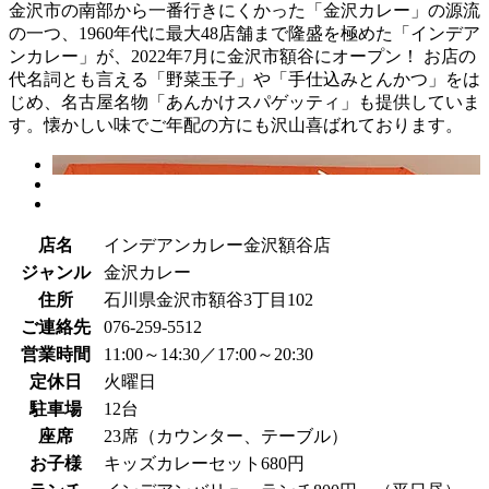
金沢市の南部から一番行きにくかった「金沢カレー」の源流
の一つ、1960年代に最大48店舗まで隆盛を極めた「インデア
ンカレー」が、2022年7月に金沢市額谷にオープン！ お店の
代名詞とも言える「野菜玉子」や「手仕込みとんかつ」をは
じめ、名古屋名物「あんかけスパゲッティ」も提供していま
す。懐かしい味でご年配の方にも沢山喜ばれております。
店名
インデアンカレー金沢額谷店
ジャンル
金沢カレー
住所
石川県金沢市額谷3丁目102
ご連絡先
076-259-5512
営業時間
11:00～14:30／17:00～20:30
定休日
火曜日
駐車場
12台
座席
23席（カウンター、テーブル）
お子様
キッズカレーセット680円