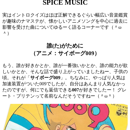
SPICE MUSIC
実はイントロクイズはほぼ正解できるぐらい幅広い音楽鑑賞
が趣味のナマステが、懐かしいアニメソングを中心に過去に
影響を受けた曲についてゆるーく語るコーナーです（＾ω
＾）
誰(た)がために
（アニメ：サイボーグ009）
もう、誰が好きかとか、誰が一番強いかとか、誰の能力が欲
しいかとか、そんな話で盛り上がっていましたねー、子供の
頃。それが「
サイボーグ009
」。ちなみに、やっぱり人気は
加速装置がついた009でしたが、自分はあんまり人気なかっ
たのですが、何にでも返信できる
007
が好きでしたー！ グレ
ート・ブリテンって名前なんだそうですねー（＾ω＾）