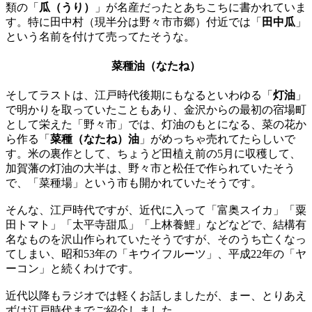
類の「
瓜（うり）
」が名産だったとあちこちに書かれていま
す。特に田中村（現半分は野々市市郷）付近では「
田中瓜
」
という名前を付けて売ってたそうな。
菜種油（なたね）
そしてラストは、江戸時代後期にもなるといわゆる「
灯油
」
で明かりを取っていたこともあり、金沢からの最初の宿場町
として栄えた「野々市」では、灯油のもとになる、菜の花か
ら作る「
菜種（なたね）油
」がめっちゃ売れてたらしいで
す。米の裏作として、ちょうど田植え前の5月に収穫して、
加賀藩の灯油の大半は、野々市と松任で作られていたそう
で、「菜種場」という市も開かれていたそうです。
そんな、江戸時代ですが、近代に入って「富奥スイカ」「粟
田トマト」「太平寺甜瓜」「上林養鯉」などなどで、結構有
名なものを沢山作られていたそうですが、そのうち亡くなっ
てしまい、昭和53年の「キウイフルーツ」、平成22年の「ヤ
ーコン」と続くわけです。
近代以降もラジオでは軽くお話しましたが、まー、とりあえ
ずは江戸時代までご紹介しました。