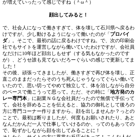
が増えていったって感じですね（＾ω＾）
顔出してみると！
で、社会人になって働きすぎて、体を壊して石川県へ戻るわ
けですが、少し動けるようになって働いたのが「
プロバイ
ダ
」。そこで、最初の話に戻るわけですね。で、次の印刷会
社でもサイトを運営しながら働いていたわけですが、会社員
なだけに10年ほど顔出しもせず（する気もなかったのです
が）、どうせ誰も見てないだろーぐらいの感じで更新してま
した！
その後、頑張ってきましたが、働きすぎで再び体を壊し、正
直このままだったらそのうち死んじゃうなってぐらい働いて
いたので、思い切ってやめて独立して、体を治しながら自分
のペースで働こうって思って。ただ、その時に「
地方発のカ
レー専門本
」に副業ＮＧな会社員だったので無償で手伝って
て。会社を辞めることを伝えると、協力の御礼として後ろの
方に専門コーナー作りますから、顔を出しませんか？っとの
ことで。最初は断りましたが、何度もお願いされたり、あと
なんだかんだ一人で仕事していけるのか、ってのもあっての
で、恥ずかしながら顔を出してみることに！
そしたら、サイトの方に異常な反応があって！ こんな人だ