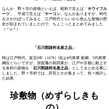
なんか、野々市の産物といえば、昭和で言えば「
キウイフル
ーツ
」、平成で言えば「
ヤーコン
」なんかありますが、時代
をさかのぼってみると、江戸時代ぐらいから色んな産物の歴
史が刻まれていましたので、ちょこっとまとめてみました
（＾ω＾）
「
石川郡諸村名産之品」
時は江戸時代、延宝6年（1678）頃は4代将軍 家綱、5代将軍
綱吉ぐらいですが、加賀藩の前田家が、江戸や京都に献上す
る各村の産物を「
石川郡諸村名産之品
」としてまとめる事に
しました。野々市村では、肝煎とかが集まって、色々検討し
た結果、
珍敷物（めずらしきも
の）