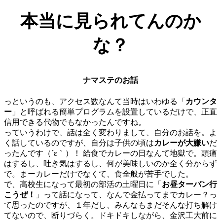
本当に見られてんのか
な？
ナマステのお話
っというのも、アクセス数なんて当時はいわゆる「
カウンタ
ー
」と呼ばれる簡単プログラムを設置しているだけで、正直
信用できる代物でもなかったんですね。
っていうわけで、話は全く変わりまして、自分のお話を。よ
く話しているのですが、自分は子供の頃は
カレーが大嫌い
だ
ったんです（´ε｀）！ 給食でカレーの日なんて地獄で。頭痛
はするし、吐き気はするし、何が美味しいのか全く分からず
で。まーカレーだけでなくて、食全般が苦手でした。
で、高校生になって最初の部活の土曜日に「
お昼ターバン行
こうぜ！
」って話になって、なんで金払ってまでカレー？っ
て思ったのですが、１年だし、みんなもまだそんな打ち解け
てないので、断りづらく。ドキドキしながら、金沢工大前に