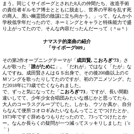
まう。同じくサイボーグとされた8人の仲間たち、改造手術
の責任者ギルモア博士とともに脱走し、世界の平和を乱す死
の商人、黒い幽霊団の陰謀に立ち向かう。」って、なんか小
学校低学年だったので、ネーミングとキャラと特殊能力で盛
り上がってたので、そんな内容だったんだーって（＾ω＾）
ナマステ的楽曲の紹介
「
サイボーグ009
」
その第2作オープニングテーマが「
成田賢, こおろぎ’73
」さ
んが歌った「
誰がために
」。「だれが」ではなく「たが」な
んですね。成田賢さんはＧＳ出身で、その後200曲以上のＣ
Ｍソングを歌ったりしてたのですが、初のアニメソング。た
だ2018年に73歳で亡くなられました。
で、ずっと気になってた「
こおろぎ’73
」ですが、長い間勘
違いしてて、少年少女合唱団みたいな感じかと思ってたら、
大人のコーラスグループでした。しかも、ウソか真か、自分
らなんて便所コオロギみたいなもんってことでつけたとか、
1973年ですぐ辞めるつもりだったので、73ってつけたとか
ー。なんか長らくの疑問が一つ減ってスッキリしました（´ε
｀）