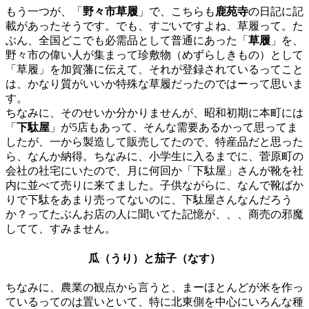
もう一つが、「
野々市草履
」で、こちらも
鹿苑寺
の日記に記
載があったそうです。でも、すごいですよね、草履って。た
ぶん、全国どこでも必需品として普通にあった「
草履
」を、
野々市の偉い人が集まって珍敷物（めずらしきもの）として
「草履」を加賀藩に伝えて、それが登録されているってこと
は、かなり質がいいか特殊な草履だったのではーって思いま
す。
ちなみに、そのせいか分かりませんが、昭和初期に本町には
「
下駄屋
」が5店もあって、そんな需要あるかって思ってま
したが、一から製造して販売してたので、特産品だと思った
ら、なんか納得。ちなみに、小学生に入るまでに、菅原町の
会社の社宅にいたので、月に何回か「下駄屋」さんが靴を社
内に並べて売りに来てました。子供ながらに、なんで靴ばか
りで下駄をあまり売ってないのに、下駄屋さんなんだろう
か？ってたぶんお店の人に聞いてた記憶が、、、商売の邪魔
してて、すみません。
瓜（うり）と茄子（なす）
ちなみに、農業の観点から言うと、まーほとんどが米を作っ
ているってのは置いといて、特に北東側を中心にいろんな種