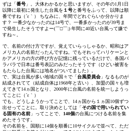
ずは「
番号
」。大体わかるかと思いますが、その年の1月1日
以降に最初に発生した台風を
１号
と番号をふって、以降は順
番ですね（´ε｀） ちなみに、年間でどれぐらいか分かりま
す？ 一番少なかったのは14号で、一番多かったのが39号ま
で発生したそうですよー(￣□￣;) 年間に40近い台風って嫌で
すね～。
で、名前の付け方ですが、覚えていらっしゃるか、昭和はア
メリカ人の名前だったんですね。でもそれってハリケーンと
かアメリカの方の呼び方が記憶に残っているだけで、各国バ
ラバラで日本は番号表記のみだったそうです（ひどい被害を
もたらした台風には地名がついてました）。
で、実は台風が多い地域の国々で「
台風委員会
」なるものが
結成されてて（結成自体は1968年と古い）、加盟の国々も増
えてきて14ヵ国となり、2000年に台風の名前を統一しようっ
てことに（´ε｀）
でも、どうしようかってことで、14ヵ国から１ヵ国10個ずつ
出せってことに。取り決めとしては「
その国で用いられてい
る固有の名前
」ってことで、
140個
の台風につける名前を集
めたそうです。
その名前を、国順に14個を順番に10サイクルで並べて、ただ