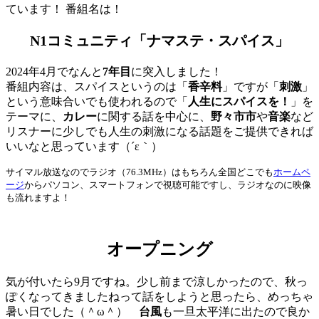
ています！ 番組名は！
N1コミュニティ「ナマステ・スパイス」
2024年4月でなんと
7年目
に突入しました！
番組内容は、スパイスというのは「
香辛料
」ですが「
刺激
」
という意味合いでも使われるので「
人生にスパイスを！
」を
テーマに、
カレー
に関する話を中心に、
野々市市
や
音楽
など
リスナーに少しでも人生の刺激になる話題をご提供できれば
いいなと思っています（´ε｀）
サイマル放送なのでラジオ（76.3MHz）はもちろん全国どこでも
ホームペ
ージ
からパソコン、スマートフォンで視聴可能ですし、ラジオなのに映像
も流れますよ！
オープニング
気が付いたら9月ですね。少し前まで涼しかったので、秋っ
ぽくなってきましたねって話をしようと思ったら、めっちゃ
暑い日でした（＾ω＾）
台風
も一旦太平洋に出たので良か