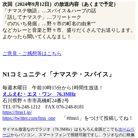
次回（2024年9月12日）の放送内容（あくまで予定）
「ナマステ物語」…スパイス＆ハーブの話
「話してナマステ」…フリートーク
「ののいち発掘」…野々市の町名の由来“”
などカレーと音楽と野々市、盛りだくさんでお送りします。
よかったら聞いてくんなまし！
ご意見・ご感想等はこちら
N1コミュニティ「ナマステ・スパイス」
毎週木曜日 午前10時15分から1時間生放送！
えふえむ・エヌ・ワン 76.3MHz
石川県野々市市高橋町24番2号
TEL 076-248-1212 FAX 076-248-8181
https://fmn1.jp/
https://twitter.com/fmn_one
「#fmn1」をつけて投稿してね！
サイマル放送なのでラジオ（76.3MHz）はもちろん全国どこでも
ホームペ
ージ
からパソコン、スマートフォンで視聴可能ですし、ラジオなのに映像