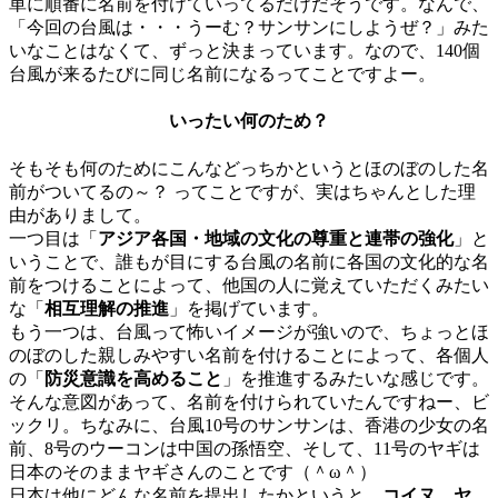
単に順番に名前を付けていってるだけだそうです。なんで、
「今回の台風は・・・うーむ？サンサンにしようぜ？」みた
いなことはなくて、ずっと決まっています。なので、140個
台風が来るたびに同じ名前になるってことですよー。
いったい何のため？
そもそも何のためにこんなどっちかというとほのぼのした名
前がついてるの～？ ってことですが、実はちゃんとした理
由がありまして。
一つ目は「
アジア各国・地域の文化の尊重と連帯の強化
」と
いうことで、誰もが目にする台風の名前に各国の文化的な名
前をつけることによって、他国の人に覚えていただくみたい
な「
相互理解の推進
」を掲げています。
もう一つは、台風って怖いイメージが強いので、ちょっとほ
のぼのした親しみやすい名前を付けることによって、各個人
の「
防災意識を高めること
」を推進するみたいな感じです。
そんな意図があって、名前を付けられていたんですねー、ビ
ックリ。ちなみに、台風10号のサンサンは、香港の少女の名
前、8号のウーコンは中国の孫悟空、そして、11号のヤギは
日本のそのままヤギさんのことです（＾ω＾）
日本は他にどんな名前を提出したかというと、
コイヌ、ヤ