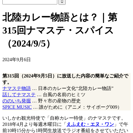
北陸カレー物語とは？｜第
315回ナマステ・スパイス
（2024/9/5）
2024年9月6日
第315回（2024年9月5日）に放送した内容の簡単なご紹介で
す。
ナマステ物語
… 日本のカレー文化“北陸カレー物語”
話してナマステ
… 台風の名前のヒミツ
ののいち発掘
… 野々市の産物の歴史
SPICE MUSIC
… 誰がために（アニメ：サイボーグ009）
いしかわ観光特使で「自称カレー特使」のナマステです。
2018年4月より毎週木曜日に「
えふえむ・エヌ・ワン
」で午
前10時15分から1時間生放送でラジオ番組をさせていただい