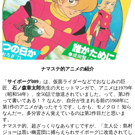
ナマステ的
アニメの紹介
「
サイボーグ009
」は、仮面ライダーなどでおなじみの巨
匠、
石ノ森章太郎
先生の大ヒットマンガで、アニメは1979年
（昭和54年）、全50話で放送されていました。って、第2作
って書いてある！？ なんか、自分が生まれる前の1968年に
第1作のアニメがあったそうです。しかも、モノクロ！ 知ら
なんだー。多分皆さん覚えているのは第2作目だと思いま
す。
ナマステ的、超ざっくりなあらすじですが、「主人公：島村
ジョーは黒い幽霊団に捕らえられサイボーグに改造されてし