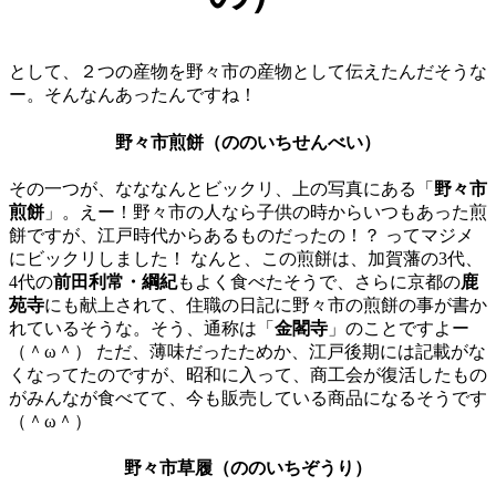
として、２つの産物を野々市の産物として伝えたんだそうな
ー。そんなんあったんですね！
野々市煎餅（ののいちせんべい）
その一つが、なななんとビックリ、上の写真にある「
野々市
煎餅
」。えー！野々市の人なら子供の時からいつもあった煎
餅ですが、江戸時代からあるものだったの！？ ってマジメ
にビックリしました！ なんと、この煎餅は、加賀藩の3代、
4代の
前田利常・綱紀
もよく食べたそうで、さらに京都の
鹿
苑寺
にも献上されて、住職の日記に野々市の煎餅の事が書か
れているそうな。そう、通称は「
金閣寺
」のことですよー
（＾ω＾） ただ、薄味だったためか、江戸後期には記載がな
くなってたのですが、昭和に入って、商工会が復活したもの
がみんなが食べてて、今も販売している商品になるそうです
（＾ω＾）
野々市草履（ののいちぞうり）