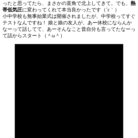
ったと思ってたら、まさかの直角で北上してきて。でも、
熱
帯低気圧
に変わってくれて本当良かったです（´ε｀）
小中学校も無事始業式は開催されましたが、中学校ってすぐ
テストなんですね！ 娘と娘の友人が、あー休校にならんか
なーって話してて、あーそんなこと昔自分も言ってたなーっ
て話からスタート（＾ω＾）