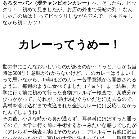
ある
ターバン（現チャンピオンカレー）
へ。そしたら、ビッ
クリ！ 初めて見ましたが、お店の外まで長蛇の列！ なん
じゃこの店は！ ってビックリしながら並んで、ドキドキし
ながら初Ｌカツ！
カレーってうめー！
世の中にこんなおいしいものがあるのか～！っと。しかも当
時は500円！ 意味が分からないけど、このカレーはうまい！
って思いながら、15年ほどのカレー苦手意識から開放される
ように、毎週のように食べてました（＾ω＾） まー結果、大
学に行く前に初めて行った食物アレルギー検査で、某成分が
ひっかかって。それが、溶け込むぐらいだと消え去るので、
具材を溶け込むまで煮込まれた金沢カレーには反応しなかっ
たんでしょうね！
その後、小さな時から鼻が通らず、耳鼻科にほぼずっと通っ
てので、大学に行く前に手術するか～みたいな感じでしたが
（アレルギー検査も実はそのため）、アレルギーも他に沢山
ひっかかったので、富山の大学に決まっていたし、環境変わ