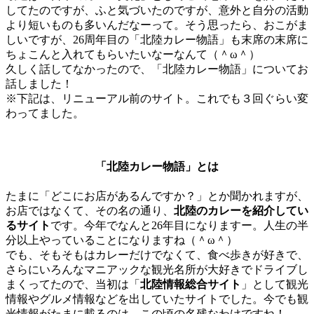
してたのですが、ふと気づいたのですが、意外と自分の活動
より短いものも多いんだなーって。そう思ったら、おこがま
しいですが、26周年目の「北陸カレー物語」も末席の末席に
ちょこんと入れてもらいたいなーなんて（＾ω＾）
久しく話してなかったので、「北陸カレー物語」についてお
話しました！
※下記は、リニューアル前のサイト。これでも３回ぐらい変
わってました。
「北陸カレー物語」とは
たまに「どこにお店があるんですか？」とか聞かれますが、
お店ではなくて、その名の通り、
北陸のカレーを紹介してい
るサイト
です。今年でなんと26年目になりますー。人生の半
分以上やっていることになりますね（＾ω＾）
でも、そもそもはカレーだけでなくて、食べ歩きが好きで、
さらにいろんなマニアックな観光名所が大好きでドライブし
まくってたので、当初は「
北陸情報総合サイト
」として観光
情報やグルメ情報などを出していたサイトでした。今でも観
光情報がたまに載るのは、この頃の名残なわけですね！