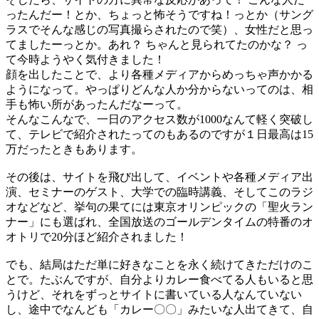
ったんだー！とか、ちょっと怖そうですね！っとか（サング
ラスでそんな感じの写真撮らされたので笑）、女性だと思っ
てましたーっとか。あれ？ ちゃんと見られてたのかな？ っ
て今時ようやく気付きました！
顔を出したことで、より各種メディアからめっちゃ声かかる
ようになって。やっぱりどんな人か分からないってのは、相
手も怖い所があったんだなーって。
そんなこんなで、一日のアクセス数が1000なんて軽く突破し
て、テレビで紹介されたってのもあるのですが１日最高は15
万だったときもあります。
その後は、サイトを飛び出して、イベントや各種メディア出
演、セミナーのゲスト、大学での臨時講義、そしてこのラジ
オなどなど、挙句の果てには東京オリンピックの「聖火ラン
ナー」にも選ばれ、全国放送のゴールデンタイムの特番のオ
オトリで20分ほど紹介されました！
でも、結局はただ単に好きなことを永く続けてきただけのこ
とで。たぶんですが、自分よりカレー食べてる人もいると思
うけど、それをずっとサイトに書いている人なんていない
し、途中でなんども「カレー〇〇」みたいな人出てきて、自