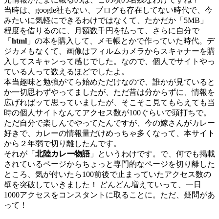
当時は、google社もない、ブログも存在してない時代で、今
みたいに気軽にできるわけではなくて、たかだか「5MB」
程度を借りるのに、月額数千円を払って、さらに自分で
「
html
」の本を購入して、メモ帳とかで作っていた時代。デ
ジカメもなくて、画像はフィルムカメラからスキャナーを購
入してスキャンって感じでした。なので、個人でサイトやっ
ている人って数えるほどでしたよ。
本当趣味と勉強がてら始めただけなので、誰かが見ていると
か一切思わずやってましたが、ただ昔は分からずに、情報を
広げればッて思っていましたが、そこそこ見てもらえても当
時の個人サイトなんてアクセス数が100ぐらいで頭打ちで。
ただ自分で楽しんでやってたんですが、今の嫁さんがカレー
好きで、カレーの情報量だけめっちゃ多くなって、本サイト
から２年弱で切り離したんです。
それが「
北陸カレー物語
」というわけです。で、何でも掲載
されているページからちょっと専門的なページを切り離した
ところ、気が付いたら100前後で止まっていたアクセス数の
壁を突破していきました！ どんどん増えていって、一日
1000アクセスをコンスタントに取ることに。ただ、疑問があ
って！