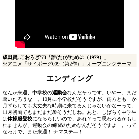
成田賢, こおろぎ’73「
誰(た)がために（1979）」
※アニメ「サイボーグ009（第2作）」オープニングテーマ
エンディング
なんか来週、中学校の
運動会
なんだそうです。いやー、まだ
暑いだろうなー。10月に小学校だそうですが、両方とも一か
月ずらしても大丈夫な時期に来てるんじゃないかなーって。
11月初旬でもまだまだ暑そうだしね。あと、しばらく中学生
は
体操服登校
になるらしいので、あれ？って思われるかもし
れませんが、運動会の練習のためなんだそうですよー。って
なわけで、また来週！ ナマステ―！