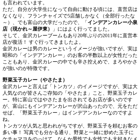
も言われています。
ただ、自分が大学生になって自由に動ける頃には、直営店は
なくなり、フランチャイズで5店舗しかなく（全部行ったな
～）、でも富山の大学だったので、「
インデアンカレー小泉
店（現かれ～屋伊東）
」にはよく行ってました。
そして、金沢カレーブームもあり20年ぶりの2011年に直営本
店が復活！ すぐ行ってきましたよ。
金沢カレーは男のカレーというイメージが強いですが、実は
昭和の「インデアンカレー」のお客の半数以上が女性だった
こともあり、金沢カレーの中でも辛さ控えめで、まろやかさ
が強いのが特徴です。
野菜玉子カレー（やさたま）
金沢カレーと言えば「トンカツ」のイメージですが、実は大
人気なのが皆さんご存知の「やさたま」こと、野菜玉子カレ
ー。特に富山ではやさたまを出されてるお店が多いのです
が、富山にもインデアンカレーが沢山あったので、元をただ
せば、「野菜玉子カレー」はインデアンカレーなのですよ
ね。
トンカツが人気と思われがちですが、野菜玉子を頼むお客の
多い事！ 写真でも分かる通り、野菜と一緒に炒めた玉子に
ケチャマヨをのっけて、なんか男性でも女性でも大好きなメ