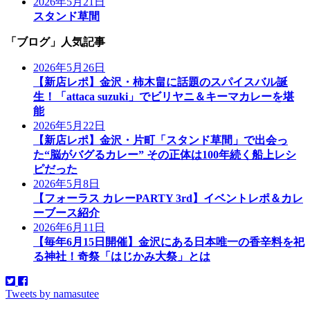
2026年5月21日
スタンド草間
「ブログ」人気記事
2026年5月26日
【新店レポ】金沢・柿木畠に話題のスパイスバル誕
生！「attaca suzuki」でビリヤニ＆キーマカレーを堪
能
2026年5月22日
【新店レポ】金沢・片町「スタンド草間」で出会っ
た“脳がバグるカレー” その正体は100年続く船上レシ
ピだった
2026年5月8日
【フォーラス カレーPARTY 3rd】イベントレポ＆カレ
ーブース紹介
2026年6月11日
【毎年6月15日開催】金沢にある日本唯一の香辛料を祀
る神社！奇祭「はじかみ大祭」とは
Tweets by namasutee