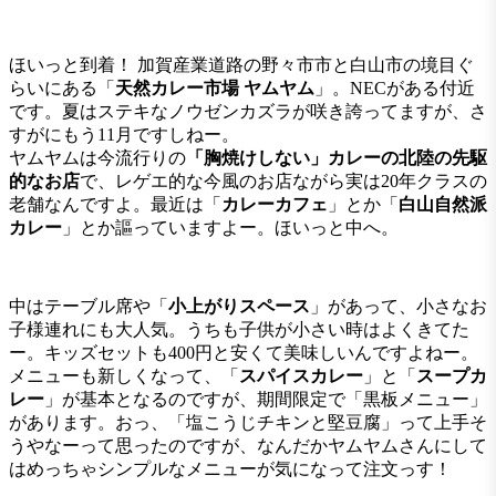
ほいっと到着！ 加賀産業道路の野々市市と白山市の境目ぐ
らいにある「
天然カレー市場 ヤムヤム
」。NECがある付近
です。夏はステキなノウゼンカズラが咲き誇ってますが、さ
すがにもう11月ですしねー。
ヤムヤムは今流行りの
「胸焼けしない」カレーの北陸の先駆
的なお店
で、レゲエ的な今風のお店ながら実は20年クラスの
老舗なんですよ。最近は「
カレーカフェ
」とか「
白山自然派
カレー
」とか謳っていますよー。ほいっと中へ。
中はテーブル席や「
小上がりスペース
」があって、小さなお
子様連れにも大人気。うちも子供が小さい時はよくきてた
ー。キッズセットも400円と安くて美味しいんですよねー。
メニューも新しくなって、「
スパイスカレー
」と「
スープカ
レー
」が基本となるのですが、期間限定で「黒板メニュー」
があります。おっ、「塩こうじチキンと堅豆腐」って上手そ
うやなーって思ったのですが、なんだかヤムヤムさんにして
はめっちゃシンプルなメニューが気になって注文っす！