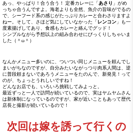
あっ、やっぱり！合う合う！ 定番カレーに「
あさり
」がめ
っちゃ合うんですよ。海老よりも全然、魚介の旨味がでるの
で、シーフード系の感じがたっぷりカレーと合わさりますよ
ねー。そして、さほど気にしていなかった「
レンコン
」も一
度素揚げしてあり、食感もカレーと絡んでグッド！
シンプルながら予想以上の組み合わせにびっくりしちゃいま
した（＾ω＾）
なんかメニュー多いのに、ついつい同じメニューを頼んでし
まいがちなのですが、自分みたいながっつり肉系人間は、逆
に普段頼まないであろうメニューをたのんで、新発見！って
のが、ちょっとうれしいですね！
どんなお店でも、いろいろ挑戦してみよっと。
最近ずっと一人で訪問が続いているので、実はヤムヤムさん
は新体制になっているのですが、家が近いこともあって歴代
店長と撮影が続いているので！
次回は嫁を誘って行くの