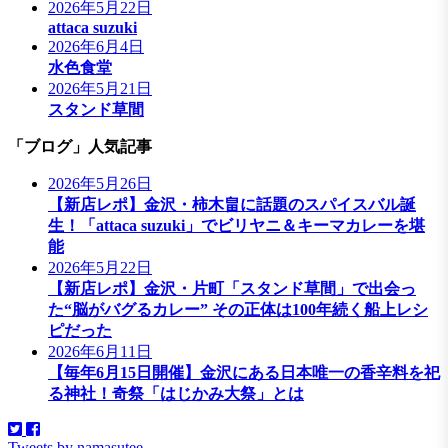
2026年5月22日
attaca suzuki
2026年6月4日
水色食堂
2026年5月21日
スタンド草間
「ブログ」人気記事
2026年5月26日
【新店レポ】金沢・柿木畠に話題のスパイスバル誕
生！「attaca suzuki」でビリヤニ＆キーマカレーを堪
能
2026年5月22日
【新店レポ】金沢・片町「スタンド草間」で出会っ
た“脳がバグるカレー” その正体は100年続く船上レシ
ピだった
2026年6月11日
【毎年6月15日開催】金沢にある日本唯一の香辛料を祀
る神社！奇祭「はじかみ大祭」とは
Tweets by namasutee