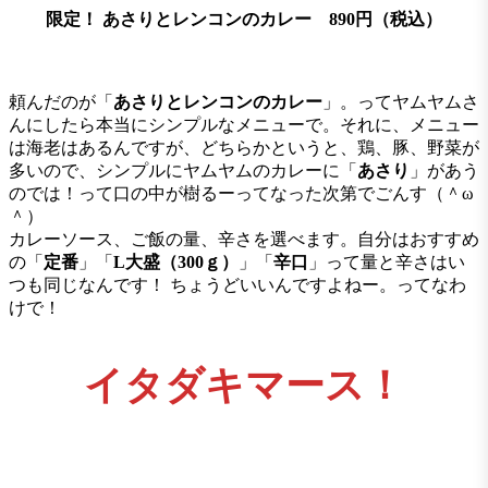
限定！
あさりとレンコンのカレー 890円（税込）
頼んだのが「
あさりとレンコンのカレー
」。ってヤムヤムさ
んにしたら本当にシンプルなメニューで。それに、メニュー
は海老はあるんですが、どちらかというと、鶏、豚、野菜が
多いので、シンプルにヤムヤムのカレーに「
あさり
」があう
のでは！って口の中が樹るーってなった次第でごんす（＾ω
＾）
カレーソース、ご飯の量、辛さを選べます。自分はおすすめ
の「
定番
」「
L大盛（300ｇ）
」「
辛口
」って量と辛さはい
つも同じなんです！ ちょうどいいんですよねー。ってなわ
けで！
イタダキマース！