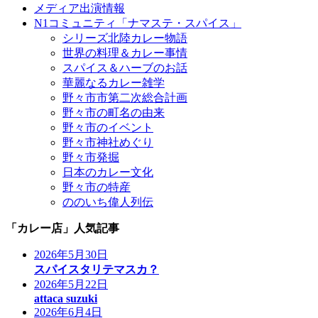
メディア出演情報
N1コミュニティ「ナマステ・スパイス」
シリーズ北陸カレー物語
世界の料理＆カレー事情
スパイス＆ハーブのお話
華麗なるカレー雑学
野々市市第二次総合計画
野々市の町名の由来
野々市のイベント
野々市神社めぐり
野々市発掘
日本のカレー文化
野々市の特産
ののいち偉人列伝
「カレー店」人気記事
2026年5月30日
スパイスタリテマスカ？
2026年5月22日
attaca suzuki
2026年6月4日