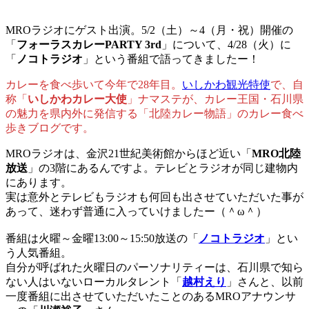
MROラジオにゲスト出演。5/2（土）～4（月・祝）開催の
「
フォーラスカレーPARTY 3rd
」について、4/28（火）に
「
ノコトラジオ
」という番組で語ってきましたー！
カレーを食べ歩いて今年で28年目。
いしかわ観光特使
で、自
称「
いしかわカレー大使
」ナマステが、カレー王国・石川県
の魅力を県内外に発信する「北陸カレー物語」のカレー食べ
歩きブログです。
MROラジオは、金沢21世紀美術館からほど近い「
MRO北陸
放送
」の3階にあるんですよ。テレビとラジオが同じ建物内
にあります。
実は意外とテレビもラジオも何回も出させていただいた事が
あって、迷わず普通に入っていけましたー（＾ω＾）
番組は火曜～金曜13:00～15:50放送の「
ノコトラジオ
」とい
う人気番組。
自分が呼ばれた火曜日のパーソナリティーは、石川県で知ら
ない人はいないローカルタレント「
越村えり
」さんと、以前
一度番組に出させていただいたことのあるMROアナウンサ