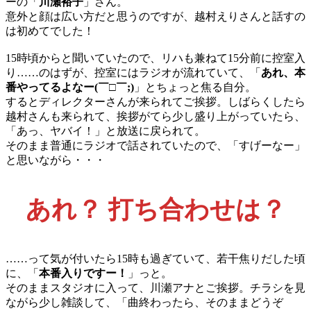
ーの「
川瀬裕子
」さん。
意外と顔は広い方だと思うのですが、越村えりさんと話すの
は初めてでした！
15時頃からと聞いていたので、リハも兼ねて15分前に控室入
り……のはずが、控室にはラジオが流れていて、「
あれ、本
番やってるよなー(￣□￣;)
」とちょっと焦る自分。
するとディレクターさんが来られてご挨拶。しばらくしたら
越村さんも来られて、挨拶がてら少し盛り上がっていたら、
「あっ、ヤバイ！」と放送に戻られて。
そのまま普通にラジオで話されていたので、「すげーなー」
と思いながら・・・
あれ？ 打ち合わせは？
……って気が付いたら15時も過ぎていて、若干焦りだした頃
に、「
本番入りですー！
」っと。
そのままスタジオに入って、川瀬アナとご挨拶。チラシを見
ながら少し雑談して、「曲終わったら、そのままどうぞ