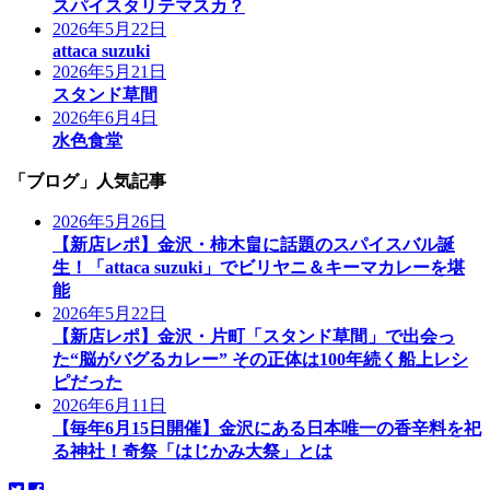
スパイスタリテマスカ？
2026年5月22日
attaca suzuki
2026年5月21日
スタンド草間
2026年6月4日
水色食堂
「ブログ」人気記事
2026年5月26日
【新店レポ】金沢・柿木畠に話題のスパイスバル誕
生！「attaca suzuki」でビリヤニ＆キーマカレーを堪
能
2026年5月22日
【新店レポ】金沢・片町「スタンド草間」で出会っ
た“脳がバグるカレー” その正体は100年続く船上レシ
ピだった
2026年6月11日
【毎年6月15日開催】金沢にある日本唯一の香辛料を祀
る神社！奇祭「はじかみ大祭」とは