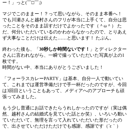
ー！」っと(￣□￣;)
マジでこのままー！？って思いながら、そのまま本番へ！
でも川瀬さんと越村さんのフリが本当に上手くて、自分は思
ったことをそのまま話すだけでよかったです（＾ω＾） た
だ、何分いただいているのかわからなかったので、とりあえ
ず大事なことだけは伝えた……と思います！ たぶん。
終わった後も、「
30秒しか時間ないです！
」とディレクター
さんに言われながら、一瞬で撮っていただいた写真が上の1
枚です。
時間がない中、本当にありがとうございました！
「フォーラスカレーPARTY」は基本、自分一人で動いてい
て、これまでは運営準備だけで手一杯だったのですが、今回
は3回目ということもあって、メディアへのアプローチも頑
張ってみました。
もう少し普通にお話できたらうれしかったのですが（実は偶
然、越村さんの結婚式を見ていた話とか笑）、いろいろ動い
ていただいて、無理を言って入れていただいた形だったの
で、出させていただけただけでも感謝、感謝です（´ε｀）