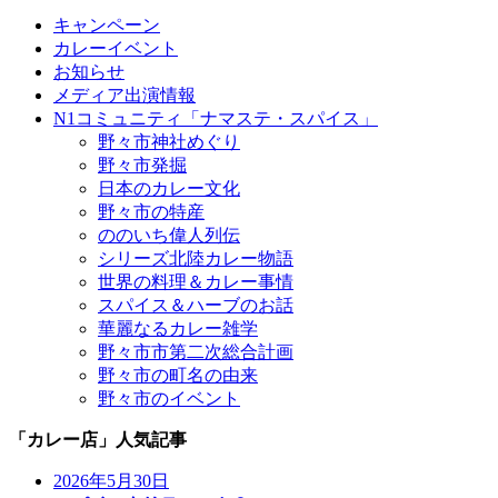
キャンペーン
カレーイベント
お知らせ
メディア出演情報
N1コミュニティ「ナマステ・スパイス」
野々市神社めぐり
野々市発掘
日本のカレー文化
野々市の特産
ののいち偉人列伝
シリーズ北陸カレー物語
世界の料理＆カレー事情
スパイス＆ハーブのお話
華麗なるカレー雑学
野々市市第二次総合計画
野々市の町名の由来
野々市のイベント
「カレー店」人気記事
2026年5月30日