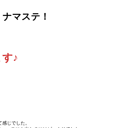
！ ナマステ！
す♪
て感じでした。