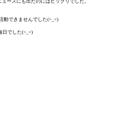
ニュースにも出たのにはビックリでした。
。
できませんでした(>_<)
でした(>_<)