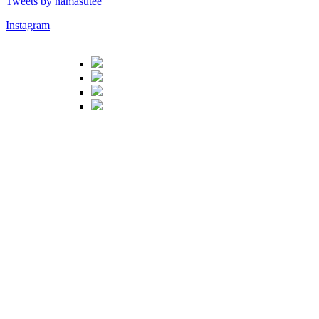
Tweets by namasutee
Instagram