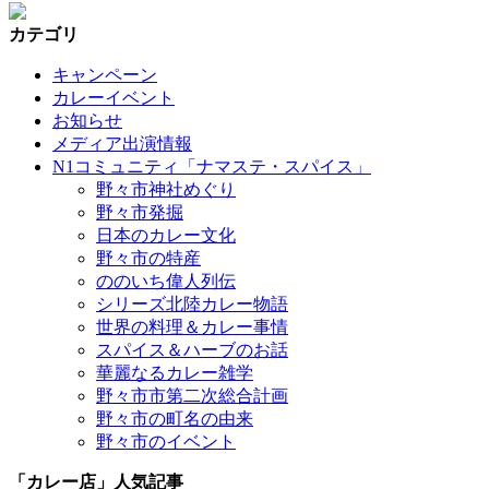
カテゴリ
キャンペーン
カレーイベント
お知らせ
メディア出演情報
N1コミュニティ「ナマステ・スパイス」
野々市神社めぐり
野々市発掘
日本のカレー文化
野々市の特産
ののいち偉人列伝
シリーズ北陸カレー物語
世界の料理＆カレー事情
スパイス＆ハーブのお話
華麗なるカレー雑学
野々市市第二次総合計画
野々市の町名の由来
野々市のイベント
「カレー店」人気記事