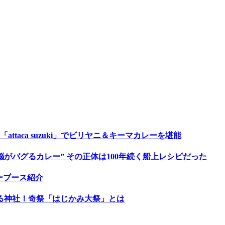
taca suzuki」でビリヤニ＆キーマカレーを堪能
がバグるカレー” その正体は100年続く船上レシピだった
レーブース紹介
祀る神社！奇祭「はじかみ大祭」とは