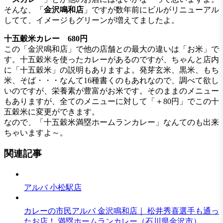
そんな、「
金沢鳴和店
」ですが数年前にビルがリニューアル
してて、イメージもグリーンが増えてましたよ。
十五穀米カレー 680円
この「金沢鳴和店」で他の店舗との最大の違いは「お米」で
す。十五穀米を使ったカレーがあるのですが、ちゃんと店内
に「十五穀米」の説明もありますよ。発芽玄米、黒米、もち
米、そば・・・なんて16種書くのもあれなので、調べて欲し
いのですが、栄養素が豊富がお米です。そのままのメニュー
もありますが、全てのメニューに対して「＋80円」でこの十
五穀米に変更ができます。
なので、「十五穀米満塁ホームランカレー」なんてのも出来
ちゃいますよ～。
関連記事
アルバ 小松駅店
カレーの市民アルバ 金沢鳴和店｜ 松井秀喜選手も通っ
たお店！ 満塁ホームランカレー（石川県金沢市）