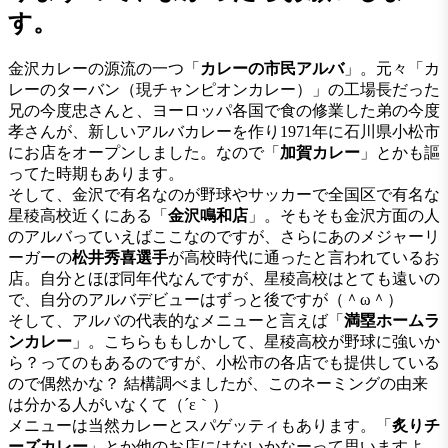
す。
金沢カレーの源流の一つ「
カレーの市民アルバ
」。元々「カ
レーのターバン（現チャンピオンカレー）」の工場長だった
兄の今度忠さんと、ヨーロッパ各国で食の修業した弟の今度
孝さんが、新しいアルバカレーを作り1971年に石川県小松市
にお店をオープンしました。なので「
加賀カレー
」とかも謳
ってた時期もあります。
そして、金沢で有名なのが野球やサッカーで全国区で有名な
星稜高校近くにある「
金沢鳴和店
」。そもそも金沢方面の人
のアルバっていえばここなのですが、さらにあのメジャーリ
ーガーの
松井秀喜選手
が高校時代に通ったと言われているお
店。自分とほぼ同年代なんですが、星稜高校はとても遠いの
で、自分のアルバデビューはずっと後ですが（＾ω＾）
そして、アルバの代表的なメニューと言えば「
満塁ホームラ
ンカレー
」。こちらももしかして、星稜高校が野球に強いか
ら？ってのもあるのですが、小松市の各店でも提供している
ので偶然かな？ 結構調べましたが、このネーミングの由来
は分かる人がいなくて（´ε｀）
メニューは当然カレーとスパゲッティもあります。「
炙りチ
ーズカレー
」とか他のお店にはないかなーって思いますよ。