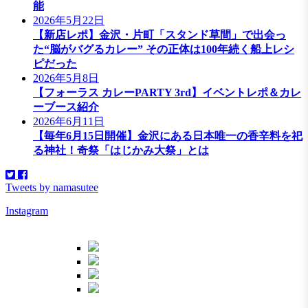
能
2026年5月22日
【新店レポ】金沢・片町「スタンド草間」で出会っ
た“脳がバグるカレー” その正体は100年続く船上レシ
ピだった
2026年5月8日
【フォーラス カレーPARTY 3rd】イベントレポ＆カレ
ーブース紹介
2026年6月11日
【毎年6月15日開催】金沢にある日本唯一の香辛料を祀
る神社！奇祭「はじかみ大祭」とは
Tweets by namasutee
Instagram