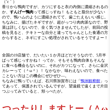
（´ε｀）
香りから鴨肉ですが、カツにすると衣の内側に濃縮されるの
か、
すんげー鴨肉
って感じっすね！ もともと脂分が少ない
ので、鴨ハムのように濃縮されてて、歯ごたえもいい感じ。
ちなみに、揚げたネギですが、超がっつり肉肉派なので、野
菜は詳しくないので、全く気づきませんでしたが、前回の投
稿を見ると、テキトーな自分と違ってちゃんとした食通の方
からすると、ネギにすごい処理がされているそうですよー！
全国の19店舗で、だいたい１か月ほどだそうなので、5月半
ばって感じっすかね！ ってか、そもそも鴨肉自体もそんな
に食べる機会もないのに、それがカツになって、さらに金沢
カレーって（＾ω＾）！ なかなか、味わえないので、食べた
ことない方はこの機会にぜひぜひ―。
ちなみに鴨っていえば、石川県加賀市には「
鴨池観察館
」っ
てあって、保護されているんですが、望遠鏡で遠くまで片目
つぶってみていると、頬っぺたが。
つったりしますよー（＾ω