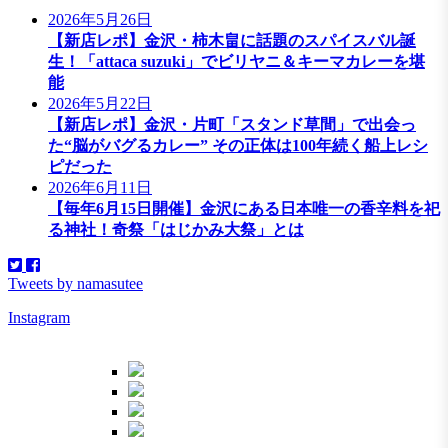
2026年5月26日
【新店レポ】金沢・柿木畠に話題のスパイスバル誕
生！「attaca suzuki」でビリヤニ＆キーマカレーを堪
能
2026年5月22日
【新店レポ】金沢・片町「スタンド草間」で出会っ
た“脳がバグるカレー” その正体は100年続く船上レシ
ピだった
2026年6月11日
【毎年6月15日開催】金沢にある日本唯一の香辛料を祀
る神社！奇祭「はじかみ大祭」とは
Tweets by namasutee
Instagram