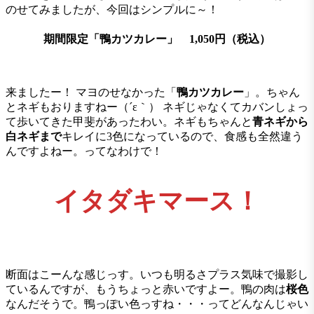
のせてみましたが、今回はシンプルに～！
期間限定「
鴨カツカレー
」
1,050
円（税込）
来ましたー！ マヨのせなかった「
鴨カツカレー
」。ちゃん
とネギもおりますねー（´ε｀） ネギじゃなくてカバンしょっ
て歩いてきた甲斐があったわい。ネギもちゃんと
青ネギから
白ネギまで
キレイに3色になっているので、食感も全然違う
んですよねー。ってなわけで！
イタダキマース！
断面はこーんな感じっす。いつも明るさプラス気味で撮影し
ているんですが、もうちょっと赤いですよー。鴨の肉は
桜色
なんだそうで。鴨っぽい色っすね・・・ってどんなんじゃい