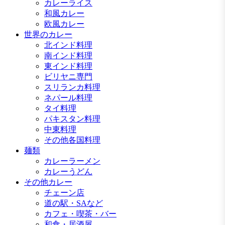
カレーライス
和風カレー
欧風カレー
世界のカレー
北インド料理
南インド料理
東インド料理
ビリヤニ専門
スリランカ料理
ネパール料理
タイ料理
パキスタン料理
中東料理
その他各国料理
麺類
カレーラーメン
カレーうどん
その他カレー
チェーン店
道の駅・SAなど
カフェ・喫茶・バー
和食・居酒屋