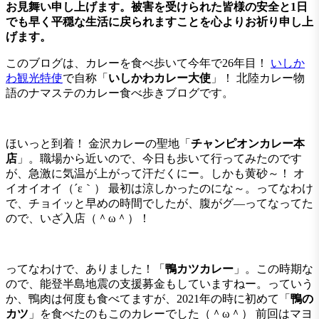
お見舞い申し上げます。被害を受けられた皆様の安全と1日
でも早く平穏な生活に戻られますことを心よりお祈り申し上
げます。
このブログは、カレーを食べ歩いて今年で26年目！
いしか
わ観光特使
で自称「
いしかわカレー大使
」！ 北陸カレー物
語のナマステのカレー食べ歩きブログです。
ほいっと到着！ 金沢カレーの聖地「
チャンピオンカレー本
店
」。職場から近いので、今日も歩いて行ってみたのです
が、急激に気温が上がって汗だくにー。しかも黄砂～！ オ
イオイオイ（´ε｀） 最初は涼しかったのにな～。ってなわけ
で、チョイッと早めの時間でしたが、腹がグ―ってなってた
ので、いざ入店（＾ω＾）！
ってなわけで、ありました！「
鴨カツカレー
」。この時期な
ので、能登半島地震の支援募金もしていますねー。っていう
か、鴨肉は何度も食べてますが、2021年の時に初めて「
鴨の
カツ
」を食べたのもこのカレーでした（＾ω＾） 前回はマヨ