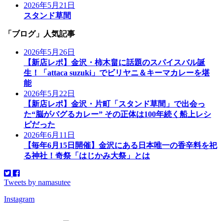
2026年5月21日
スタンド草間
「ブログ」人気記事
2026年5月26日
【新店レポ】金沢・柿木畠に話題のスパイスバル誕
生！「attaca suzuki」でビリヤニ＆キーマカレーを堪
能
2026年5月22日
【新店レポ】金沢・片町「スタンド草間」で出会っ
た“脳がバグるカレー” その正体は100年続く船上レシ
ピだった
2026年6月11日
【毎年6月15日開催】金沢にある日本唯一の香辛料を祀
る神社！奇祭「はじかみ大祭」とは
Tweets by namasutee
Instagram