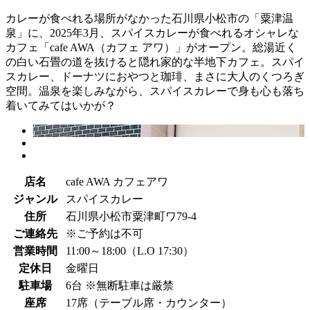
カレーが食べれる場所がなかった石川県小松市の「粟津温
泉」に、2025年3月、スパイスカレーが食べれるオシャレな
カフェ「cafe AWA（カフェ アワ）」がオープン。総湯近く
の白い石畳の道を抜けると隠れ家的な半地下カフェ。スパイ
スカレー、ドーナツにおやつと珈琲、まさに大人のくつろぎ
空間。温泉を楽しみながら、スパイスカレーで身も心も落ち
着いてみてはいかが？
店名
cafe AWA カフェアワ
ジャンル
スパイスカレー
住所
石川県小松市粟津町ワ79-4
ご連絡先
※ご予約は不可
営業時間
11:00～18:00（L.O 17:30）
定休日
金曜日
駐車場
6台 ※無断駐車は厳禁
座席
17席（テーブル席・カウンター）