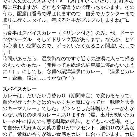
でも大丈夫な大きさです(´∀｀) 席はすいていたら、お好きな
席に座れますが、どれも全部違うので迷っちゃいます。その
うち、配膳は番号で呼ばれますので、自分でカウンターまで
取りに行くスタイル。年取ると手がプルプルしますね(￣□
￣;)
お食事はスパイスカレー（ドリンク付き）のみ。他、ドーナ
ツやベーグル、そしてドリンク類があります。なんか、とて
も心地よい空間なので、ずっといたくなること間違いなしで
す！
時間があったら、温泉街なのですぐ近くの総湯に入って帰る
のもいいかもね～（間違っても総湯の駐車場に停めないよう
に！）。にしても、念願の粟津温泉にカレー、「温泉とカレ
ー」企画、復活しようかな(´∀｀)
スパイスカレー
カレーは、だいたい月替わり（期間未定）で変わるそうで、
自分が行ったときはめちゃくちゃ気になってた「味噌と大葉
のキーマカレー」でした。ガツンとした味噌かカレーかわか
らない感じの味噌カレーもありますが（爆、出汁が効いたカ
レーの中にほんのり薫る味噌の風味。とてもいい塩梅。そし
て自分が大好きな大葉の香りがアクセント。細切りの大葉な
ので、紫蘇の香りが漂い食感もカレーに合っています。カレ