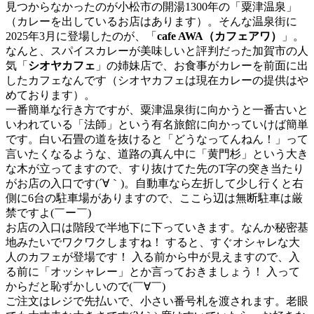
見つからなかったのが小松市の開湯1300年の「粟津温泉」
（カレーを出しているお店はあります）。そんな温泉街に
2025年3月に登場したのが、「
cafe AWA（カフェアワ）
」。
なんと、スパイスカレーが美味しいと評判だった加賀市の人
気「
シオヤカフェ
」の姉妹店で、お食事がカレーを前面に出
したカフェなんです（シオヤカフェは現在カレーの提供はや
めております）。
一番簡単な行き方ですが、粟津温泉街に向かうと一番古いと
いわれている「法師」という有名旅館に向かっていけば簡単
です。白い石畳の道を抜けると「どうなってんねん！」って
言いたくなるような、道路の真ん中に「黄門杉」という大き
な木が立ってますので、すり抜けてた先のT字の突き当たり
がお店の入口です(´∀｀)。自動車なら左折して少し行くと右
側に6台の駐車場がありますので、ここら辺は無断駐車は厳
禁ですよ(￣ー￣)
お店の入口は階段で半地下に下っていきます。なんか秘密基
地みたいでワクワクしますね！ すると、すぐオシャレな大
人のカフェが登場です！ 入る前から中が見えますので、入
る前に「オッシャレー」とか言っておきましょう！ 入って
からだと恥ずかしいので(￣∀￣)
ご注文はレジで先払いで、小さい番号札を渡されます。老眼