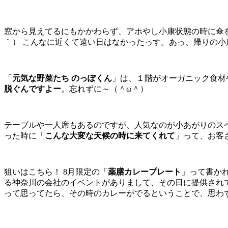
窓から見えてるにもかかわらず、アホやし小康状態の時に傘を
｀） こんなに近くて遠い日はなかったっす。あっ、帰りの小
「
元気な野菜たち のっぽくん
」は、１階がオーガニック食材
脱ぐんですよー
。忘れずに～（＾ω＾）
テーブルや一人席もあるのですが、人気なのが小あがりのスペ
った時に「
こんな大変な天候の時に来てくれて
」って、お客
狙いはこちら！ 8月限定の「
薬膳カレープレート
」って書か
る神奈川の会社のイベントがありまして、その日に提供され
って思ってたら、その時のカレーがでるということで、思わ