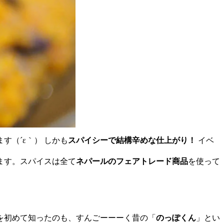
（´ε｀） しかも
スパイシーで結構辛めな仕上がり！
イベ
ます。スパイスは全て
ネパールのフェアトレード商品
を使って
を初めて知ったのも、すんごーーーく昔の「
のっぽくん
」とい