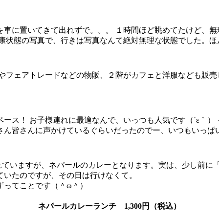
車に置いてきて出れずで。。。 １時間ほど眺めてたけど、無
康状態の写真で、行きは写真なんて絶対無理な状態でした。ほんの
やフェアトレードなどの物販、２階がカフェと洋服なども販売
ース！ お子様連れに最適なんで、いっつも人気です（´ε｀）
さん皆さんに声かけているぐらいだったのでー、いつもいっぱい
れていますが、ネパールのカレーとなります。実は、少し前に
ていたのですが、その日は行けなくて。
ずってことです（＾ω＾）
ネパールカレーランチ 1,300円（税込）