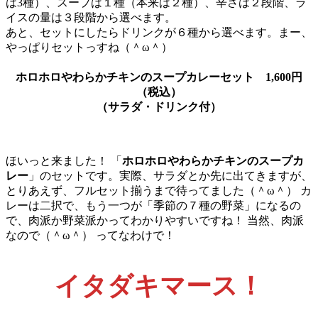
は3種）、スープは１種（本来は２種）、辛さは２段階、ラ
イスの量は３段階から選べます。
あと、セットにしたらドリンクが６種から選べます。まー、
やっぱりセットっすね（＾ω＾）
ホロホロやわらかチキンのスープカレーセット
1,600円
（税込）
（サラダ・ドリンク付）
ほいっと来ました！ 「
ホロホロやわらかチキンのスープカ
レー
」のセットです。実際、サラダとか先に出てきますが、
とりあえず、フルセット揃うまで待ってました（＾ω＾） カ
レーは二択で、もう一つが「季節の７種の野菜」になるの
で、肉派か野菜派かってわかりやすいですね！ 当然、肉派
なので（＾ω＾） ってなわけで！
イタダキマース！