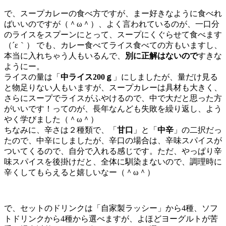
で、スープカレーの食べ方ですが、まー好きなように食べれ
ばいいのですが（＾ω＾）、よく言われているのが、一口分
のライスをスプーンにとって、スープにくぐらせて食べます
（´ε｀） でも、カレー食べてライス食べての方もいますし、
本当に入れちゃう人もいるんで、
別に正解はないので
すきな
ようにー。
ライスの量は「
中ライス200ｇ
」にしましたが、量だけ見る
と物足りない人もいますが、スープカレーは具材も大きく、
さらにスープでライスがふやけるので、中で大だと思った方
がいいです！ってのが、長年なんども失敗を繰り返し、よう
やく学びました（＾ω＾）
ちなみに、辛さは２種類で、「
甘口
」と「
中辛
」の二択だっ
たので、中辛にしましたが、辛口の場合は、辛味スパイスが
ついてくるので、自分で入れる感じです。ただ、やっぱり辛
味スパイスを後掛けだと、全体に馴染まないので、調理時に
辛くしてもらえると嬉しいなー（＾ω＾）
で、セットのドリンクは「自家製ラッシー」から4種、ソフ
トドリンクから4種から選べますが、よほどヨーグルトが苦