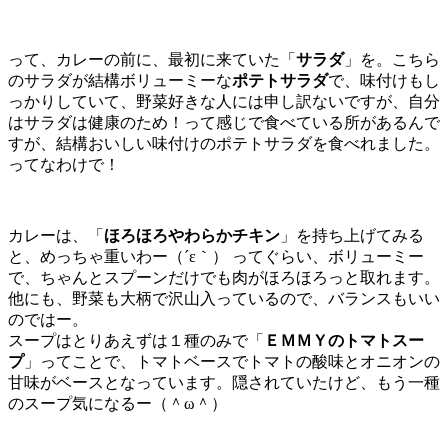
って、カレーの前に、最初に来ていた「
サラダ
」を。こちら
のサラダが結構ボリューミーな
ポテトサラダ
で、味付けもし
っかりしていて、野菜好きな人には申し訳ないですが、自分
はサラダは健康のため！って感じで食べている所があるんで
すが、結構おいしい味付けのポテトサラダを食べれました。
ってなわけで！
カレーは、「
ほろほろやわらかチキン
」を持ち上げてみる
と、めっちゃ重いわー（´ε｀） ってぐらい、ボリューミー
で、ちゃんとスプーンだけでも肉がほろほろっと取れます。
他にも、野菜も大柄で沢山入っているので、バランスもいい
のではー。
スープはとりあえずは１種のみで「
ＥＭＭＹのトマトスー
プ
」ってことで、トマトベースでトマトの酸味とオニオンの
甘味がベースとなっています。隠されていたけど、もう一種
のスープ気になるー（＾ω＾）