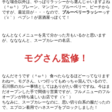
手な場合以外は、やっぱりラッシーから選んじゃいますよね
（＾ω＾） プレーン、マンゴー、ブルーベリー、ピーチから
ですが、最近目が・・・なので、
ブルーベリーラッシー
っす
（´ε｀） ペプシ！が居酒屋っぽくて！
なんとなくメニューを見て分かった方もいるかと思います
が、なななんと、スープカレーの名店、
モグさん監修！
なんだそうです（＾ω＾） 食べたらなるほどーってなります
わねー。モグさん、いつ行ってもめっちゃ混んでいるので、
石川県のカレー事情としてはありがたい限りですね。今はま
だオープンした手で間借り営業ですが、フルメニューのフル
オープンが待ち遠しいお店です（´ε｀）
ちなみに、スープカレーなのに、思い切り白系の服だったの
で、エプロン着用でハネスープをブロックしました！