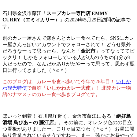
石川県金沢市藤江「
スープカレー専門店 EMMY
CURRY（エミィカリー）
」の2024年5月29日訪問の記事で
す。
別のカレー屋さんで嫁さんとカレー食べてたら、SNSにカレ
ー屋さんっぽいアカウントでフォローされて！ どうせ県外
だろうなーって思ったら、なんと「
金沢市
」ってなっててビ
ックリ！ しかもフォローしている人が2人のうちの自分が1
人だったので、なんだかありがたやーって思って、思わず翌
日に行ってきました（＾ω＾）
このブログは、カレーを食べ歩いて今年で26年目！
いしか
わ観光特使
で自称「
いしかわカレー大使
」！ 北陸カレー物
語のナマステのカレー食べ歩きブログです。
ほいっと到着！ 石川県庁近く、金沢市藤江にある「
絶好鳥
酒場 鳥びあ～の 藤江店
」。その前に、オレンジ色のの目立
つ看板がありましたー。こりゃ目立つわ（＾ω＾） お昼に間
借り営業されているそうですねー。まー、確かにお昼やって