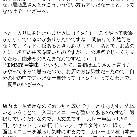
ない居酒屋さんとかこういう使い方もアリだなーっと。って
なわけで、いざ中へ。
っと、入り口あけたらまた入口（＾ω＾） こうやって暖簾
がかかっているのがありがたいですね！ 間借りで全然何も
なくて、ドキドキ感あるときもありますし。あとで、お店の
方に、名前の由来を聞いたのですが、この時点でじっくり見
てたら、由来そのまんまなんですね（´ε｀）
「
EMMY＝笑味
」ということで、最初はエミさんと言う方
がやってるって思ったので、お店の方は男性だったので、自
分の心の中でアホだなー自分って（＾ω＾） ってなわけで、
二度目のいざ中へ。
店内は、居酒屋なのでめっちゃ広いです。とりあえず、先払
いということで、入口にメニューが置いてあるのですが、選
択していくだけなので、大丈夫です！ カレー単品（1,200
円）かセット（1.600円 ドリンク、サラダ付）の二択で、当
面はメニューを減らし気味にするので、カレーは２種（本来