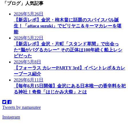
「ブログ」人気記事
2026年5月26日
【新店レポ】金沢・柿木畠に話題のスパイスバル誕
生！「attaca suzuki」でビリヤニ＆キーマカレーを堪
能
2026年5月22日
【新店レポ】金沢・片町「スタンド草間」で出会っ
た“脳がバグるカレー” その正体は100年続く船上レシ
ピだった
2026年5月8日
【フォーラス カレーPARTY 3rd】イベントレポ＆カレ
ーブース紹介
2026年6月11日
【毎年6月15日開催】金沢にある日本唯一の香辛料を祀
る神社！奇祭「はじかみ大祭」とは
Tweets by namasutee
Instagram