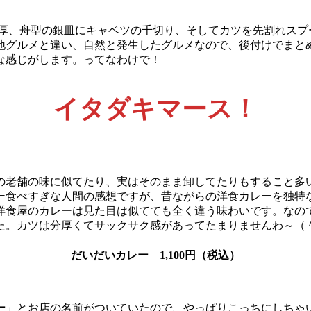
厚、舟型の銀皿にキャベツの千切り、そしてカツを先割れスプ
地グルメと違い、自然と発生したグルメなので、後付けでまと
実な感じがします。ってなわけで！
イタダキマース！
の老舗の味に似てたり、実はそのまま卸してたりもすること多
ー食べすぎな人間の感想ですが、昔ながらの洋食カレーを独特
洋食屋のカレーは見た目は似てても全く違う味わいです。なの
た。カツは分厚くてサックサク感があってたまりませんわ～（
だいだいカレー
1,100円（税込）
ー
」とお店の名前がついていたので、やっぱりこっちにしちゃ