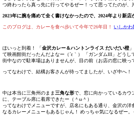
つ終わったら真っ先に行ってやるぜー！って思ってたのが、
2023年に腕を痛めて全く書けなかったので、2024年よ
このブログは、カレーを食べ歩いて今年で26年目！
いしかわ
ほいっと到着！ 「
金沢カレー＆ハントンライス だいだい橙
」
て映画館街だったんだよなー（´ε｀） 「
ガンダムIII」
どうし
街中なので駐車場はありませんが、目の前（お店の窓に映っ
ってなわけで、結構お客さんが待ってましたが、いざ中へ！
中は本当に三角州のまま
三角な形
で、窓に向かっているカウ
に、テーブル席に着席できたー（＾ω＾）
ってなわけでメニューですが、店名にもある通り、金沢の洋
なるカレーメニューもあるじゃん！ めっちゃ気になるぜー