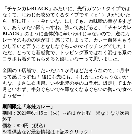
「
チャンカレBLACK
」みたいに、先行ガツン！タイプでは
なくて、じわじわ攻めてくるタイプです（´ε｀）きがついた
ら、額に汗・・・みたいな。にしても、肉味噌の量が多すぎ
て、ありがたい限りっすね。強いてあげると、「
チャンカレ
BLACK
」のように全体的に辛いわけじゃないので、逆にカ
レーそのものの味が甘く感じてしまって、カレー自体ももう
少し辛いと言うことなしなぐらいのマイッチングでした！
ただ、とっても新感覚で、トッピング系ではなく混ぜる系の
コラボも増えてもらえると嬉しいなーって思いました。
全国の10店舗で、だいたい１か月ほどだそうなので、5月中
って感じっすね！ 後にも先にも、もしかしたらもうないか
もな、まさに石川県、いや北陸の夢のコラボ。爆走して１か
月といわず、半分ぐらいで在庫なくなるぐらいの勢いで食べ
ようぜー！
期間限定「麻辣カレー」
期間：2021年6月15日（火）～約１か月程 ※なくなり次第
終了
価格：850円（税込）
※提供店など最新情報は下記をクリック！