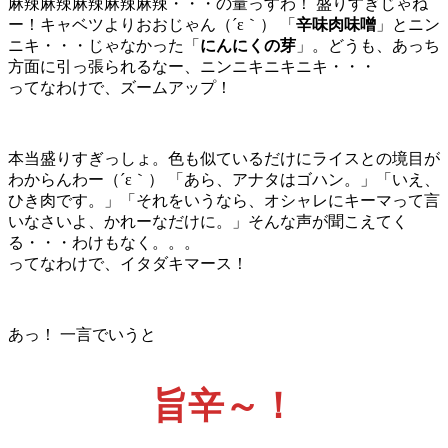
麻辣麻辣麻辣麻辣麻辣・・・の量っすわ！ 盛りすぎじゃね
ー！キャベツよりおおじゃん（´ε｀） 「
辛味肉味噌
」とニン
ニキ・・・じゃなかった「
にんにくの芽
」。どうも、あっち
方面に引っ張られるなー、ニンニキニキニキ・・・
ってなわけで、ズームアップ！
本当盛りすぎっしょ。色も似ているだけにライスとの境目が
わからんわー（´ε｀） 「あら、アナタはゴハン。」「いえ、
ひき肉です。」「それをいうなら、オシャレにキーマって言
いなさいよ、かれーなだけに。」そんな声が聞こえてく
る・・・わけもなく。。。
ってなわけで、イタダキマース！
あっ！ 一言でいうと
旨辛～！