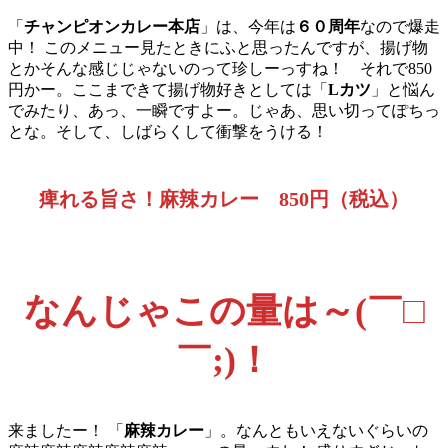
「
チャンピオンカレー本店
」は、今年は
６０周年
なので爆走
中！ このメニュー見たときにふと思ったんですが、揚げ物
とかそんな感じじゃないのって珍しーっすね！ それで850
円かー。ここまできて揚げ物好きとしては「
Lカツ
」と悩ん
でみたり、あっ、一瞬ですよー。じゃあ、思い切ってぽちっ
とな。そして、しばらくして衝撃をうける！
痺れる旨さ！麻辣カレー 850円（税込）
なんじゃこの量は～(￣□
￣;)！
来ましたー！ 「
麻辣カレー
」。なんともいえないぐらいの