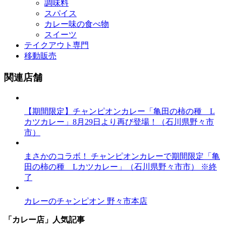
調味料
スパイス
カレー味の食べ物
スイーツ
テイクアウト専門
移動販売
関連店舗
【期間限定】チャンピオンカレー「亀田の柿の種 L
カツカレー」8月29日より再び登場！（石川県野々市
市）
まさかのコラボ！ チャンピオンカレーで期間限定「亀
田の柿の種 Lカツカレー」（石川県野々市市） ※終
了
カレーのチャンピオン 野々市本店
「カレー店」人気記事