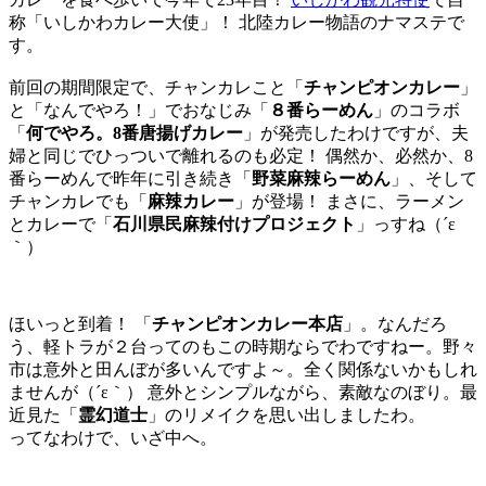
称「いしかわカレー大使」！ 北陸カレー物語のナマステで
す。
前回の期間限定で、チャンカレこと「
チャンピオンカレー
」
と「なんでやろ！」でおなじみ「
８番らーめん
」のコラボ
「
何でやろ。8番唐揚げカレー
」が発売したわけですが、夫
婦と同じでひっついで離れるのも必定！ 偶然か、必然か、8
番らーめんで昨年に引き続き「
野菜麻辣らーめん
」、そして
チャンカレでも「
麻辣カレー
」が登場！ まさに、ラーメン
とカレーで「
石川県民麻辣付けプロジェクト
」っすね（´ε
｀）
ほいっと到着！ 「
チャンピオンカレー本店
」。なんだろ
う、軽トラが２台ってのもこの時期ならでわですねー。野々
市は意外と田んぼが多いんですよ～。全く関係ないかもしれ
ませんが（´ε｀） 意外とシンプルながら、素敵なのぼり。最
近見た「
霊幻道士
」のリメイクを思い出しましたわ。
ってなわけで、いざ中へ。