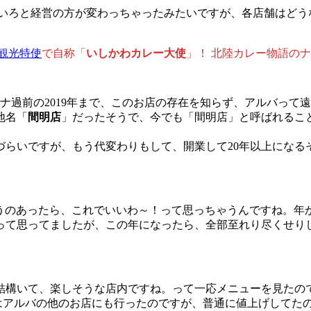
いろいろと経営の方が変わっちゃったみたいですが、各店舗はど
観光特使
で自称「
いしかわカレー大使
」！ 北陸カレー物語の
ナ過前の2019年まで、このお店の存在を知らず、アルバって
地名「
間明店
」だったそうで、今でも「間明店」と呼ばれること
らいですが、もう代変わりもして、開業して20年以上になる
うのあったら、これでいいわ～！って思っちゃうんですね。年か
って思ってましたが、この年になったら、全部至れり尽くせり
結構いて、楽しそうな店内ですね。って一応メニューを見たの
実はアルバの他のお店にも行ったのですが、普通に値上げしてた