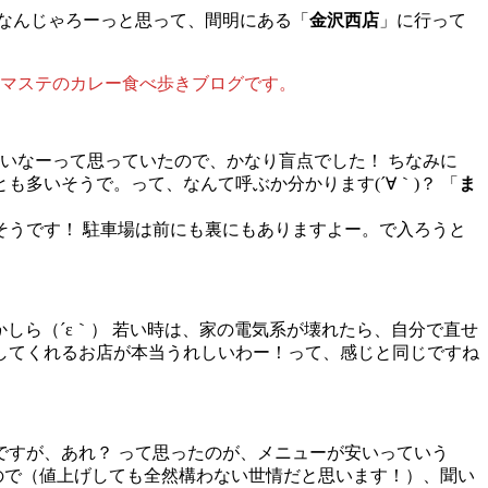
うなんじゃろーっと思って、間明にある「
金沢西店
」に行って
ナマステのカレー食べ歩きブログです。
遠いなーって思っていたので、かなり盲点でした！ ちなみに
も多いそうで。って、なんて呼ぶか分かります(´∀｀)？ 「
ま
そうです！ 駐車場は前にも裏にもありますよー。で入ろうと
しら（´ε｀） 若い時は、家の電気系が壊れたら、自分で直せ
してくれるお店が本当うれしいわー！って、感じと同じですね
ですが、あれ？ って思ったのが、メニューが安いっていう
ので（値上げしても全然構わない世情だと思います！）、聞い