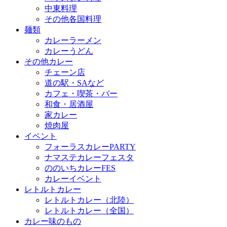
中東料理
その他各国料理
麺類
カレーラーメン
カレーうどん
その他カレー
チェーン店
道の駅・SAなど
カフェ・喫茶・バー
和食・居酒屋
家カレー
焼肉屋
イベント
フォーラスカレーPARTY
ナマステカレーフェスタ
ののいちカレーFES
カレーイベント
レトルトカレー
レトルトカレー（北陸）
レトルトカレー（全国）
カレー味のもの